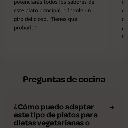
potenciarás todos los sabores de
du
este plato principal, dándole un
es
giro delicioso. ¡Tienes que
co
probarlo!
¡P
al
Preguntas de cocina
¿Cómo puedo adaptar
este tipo de platos para
dietas vegetarianas o