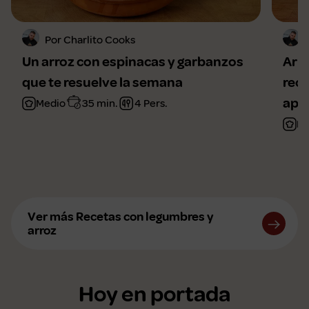
Por Charlito Cooks
Un arroz con espinacas y garbanzos
Arro
que te resuelve la semana
reco
ape
Medio
35 min.
4 Pers.
Fá
Ver más Recetas con legumbres y
arroz
Hoy en portada