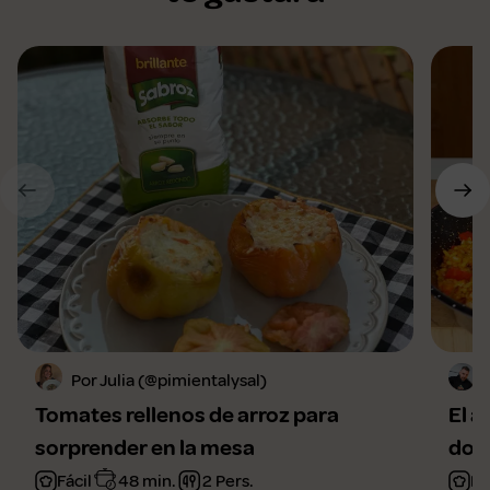
Por Julia (@pimientalysal)
Tomates rellenos de arroz para
El a
sorprender en la mesa
domi
Fácil
48 min.
2 Pers.
Fá