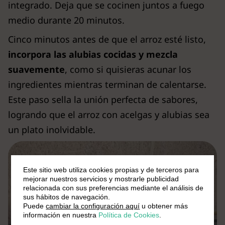
integrado. Deja que se cocinen juntos a fuego
medio durante 20 minutos.
Cinco minutos antes de que el arroz esté listo,
incorpora las alubias cocidas y mezcla
suavemente
, como si quisieras acunar los
ingredientes mientras terminan de calentarse.
Este paso sella la unión perfecta de sabores,
logrando que el arroz con acelgas y alubias sea
un plato inolvidable.
Este sitio web utiliza cookies propias y de terceros para
mejorar nuestros servicios y mostrarle publicidad
relacionada con sus preferencias mediante el análisis de
sus hábitos de navegación.
Puede
cambiar la configuración aquí
u obtener más
información en nuestra
Política de Cookies
.