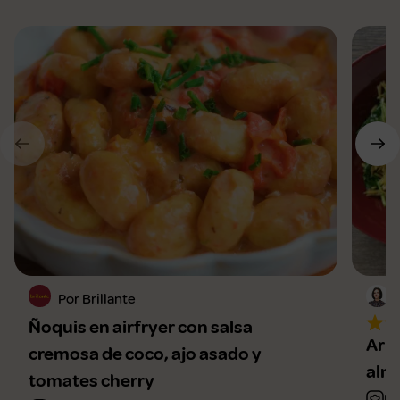
Por Brillante
Ñoquis en airfryer con salsa
Arro
cremosa de coco, ajo asado y
alm
tomates cherry
Fá