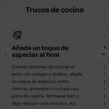
Trucos de cocina
Añade un toque de
C
especias al final
v
Cuando termines de cocinar el
Co
arroz con acelgas y alubias, añade
ne
un toque de especias como
po
comino, pimentón o incluso una
co
pizca de cayena. Remueve bien y
po
deja reposar unos minutos. Así,
cu