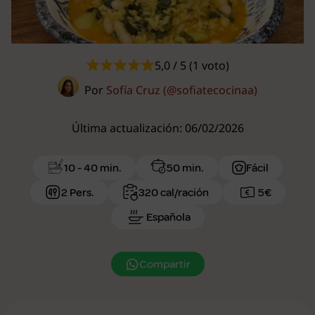
5,0 / 5 (1 voto)
Por
Sofía Cruz (@sofiatecocinaa)
Última actualización: 06/02/2026
10 - 40 min.
50 min.
Fácil
2 Pers.
320 cal/ración
5€
Española
Compartir