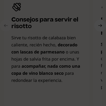
Consejos para servir el
S
risotto
i
r
Sirve tu risotto de calabaza bien
Si
caliente, recién hecho,
decorado
pu
con
lascas de parmesano
o unas
cu
hojas de salvia frita por encima. Y
fu
para
acompañar, nada como una
ma
copa de vino blanco seco
para
vi
redondear la experiencia.
pe