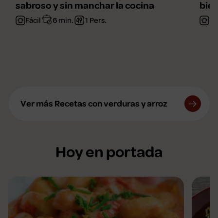
sabroso y sin manchar la cocina
bien
Fácil
6 min.
1 Pers.
Fá
Ver más Recetas con verduras y arroz
Hoy en portada