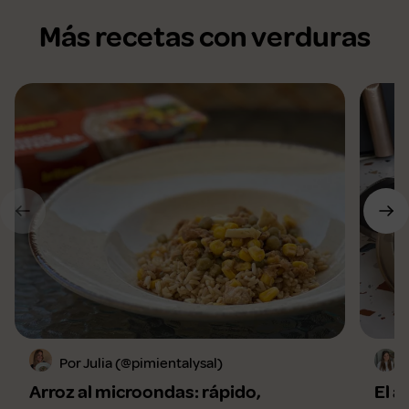
Más recetas con verduras
Por Julia (@pimientalysal)
Arroz al microondas: rápido,
El a