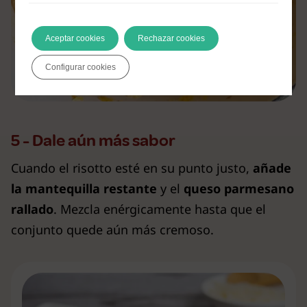
Aceptar cookies
Rechazar cookies
Configurar cookies
5 - Dale aún más sabor
Cuando el risotto esté en su punto justo,
añade
la
mantequilla restante
y el
queso parmesano
rallado
. Mezcla enérgicamente hasta que el
conjunto quede aún más cremoso.