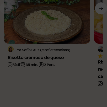
Por Sofía Cruz (@sofiatecocinaa)
Risotto cremoso de queso
Riso
Fácil
35 min.
2 Pers.
rece
cas
Fá