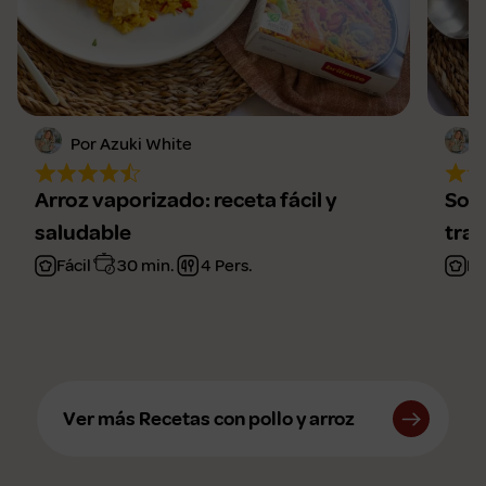
Por Azuki White
Arroz vaporizado: receta fácil y
Sopa
saludable
trad
Fácil
30 min.
4 Pers.
Fá
Ver más Recetas con pollo y arroz