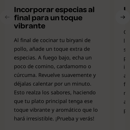
Incorporar especias al
U
final para un toque
c
vibrante
Co
Al final de cocinar tu biryani de
le
pollo, añade un toque extra de
se
especias. A fuego bajo, echa un
po
poco de comino, cardamomo o
in
cúrcuma. Revuelve suavemente y
ag
déjalas calentar por un minuto.
fu
Esto realza los sabores, haciendo
mi
que tu plato principal tenga ese
ab
toque vibrante y aromático que lo
pr
hará irresistible. ¡Prueba y verás!