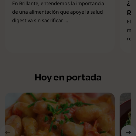
¿C
En Brillante, entendemos la importancia
Re
de una alimentación que apoye la salud
digestiva sin sacrificar ...
Ele
mar
resu
Hoy en portada