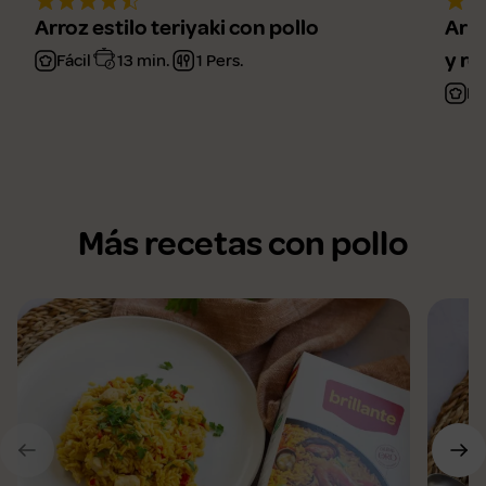
Arroz estilo teriyaki con pollo
Arro
y r
Fácil
13 min.
1 Pers.
Me
Más recetas con pollo