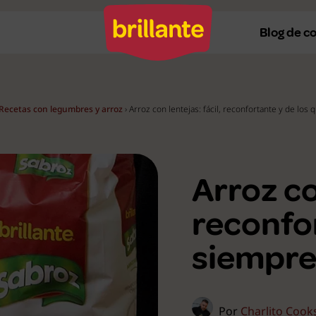
Blog de c
Recetas con legumbres y arroz
›
Arroz con lentejas: fácil, reconfortante y de lo
Recetas al horno
Re
Recetas a la plancha
Re
Arroz co
Recetas con Thermomix
Re
Recetas en microondas
Re
reconfor
Recetas vegetarianas
R
siempre
Recetas veganas
R
Ver todas
Ve
Por
Charlito Cook