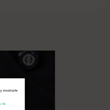
 y mostrarle
a de