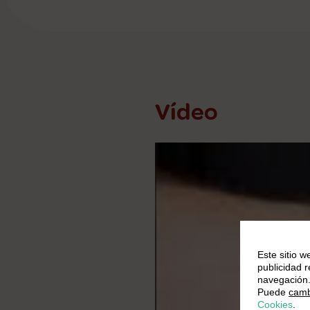
Vídeo
Este sitio w
publicidad 
navegación
Puede
camb
Cookies
.