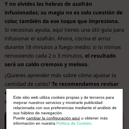
Y no olvides las hebras de azafrán
infusionadas; su magia no es solo cuestión de
color, también da ese toque que impresiona.
Si necesitas ayuda, aquí tienes una útil guía para
infusionar el azafrán. Ahora, cocina el arroz
durante 18 minutos a fuego medio; si lo mimas
removiendo cada 2 o 3 minutos,
el resultado
será un caldo cremoso y meloso.
¿Quieres aprender más sobre cómo ajustar la
cantidad de caldo?
Te recomendamos revisar
estos consejos para calcular la proporción de
Este sitio web utiliza cookies propias y de terceros para
arroz para 1 litro de caldo.
mejorar nuestros servicios y mostrarle publicidad
relacionada con sus preferencias mediante el análisis de
sus hábitos de navegación.
Puede
cambiar la configuración aquí
u obtener más
información en nuestra
Política de Cookies
.