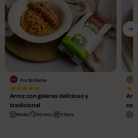
Por Brillante
Arroz con galeras delicioso y
Arro
tradicional
cor
Medio
50 min.
3 Pers.
Fá