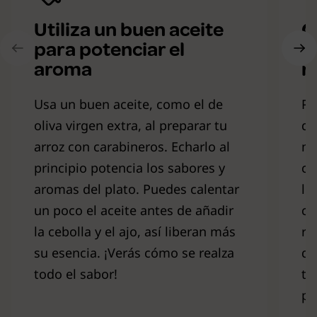
Utiliza un buen aceite
C
para potenciar el
c
aroma
r
Usa un buen aceite, como el de
Pa
oliva virgen extra, al preparar tu
qu
arroz con carabineros. Echarlo al
ma
principio potencia los sabores y
cu
aromas del plato. Puedes calentar
lo
un poco el aceite antes de añadir
co
la cebolla y el ajo, así liberan más
re
su esencia. ¡Verás cómo se realza
qu
todo el sabor!
te
pr