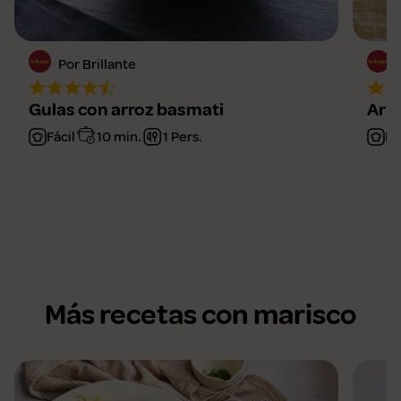
Por Brillante
Gulas con arroz basmati
Arro
Fácil
10 min.
1 Pers.
Me
Más recetas con marisco