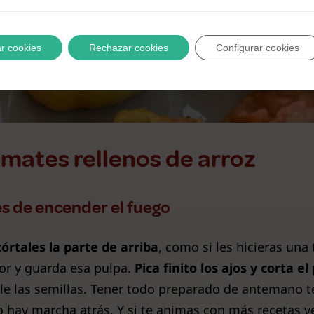
r cookies
Rechazar cookies
Configurar cookies
mates rellenos de arroz
tes de encender el fuego
órtales la parte de arriba
, como si les hicieras una
ior y guarda esa pulpa.
Pica finito los ajos y corta e
e las semillas. Tener todo preparado de antemano te
no hay marcha atrás. Y si te animas con más recetas v