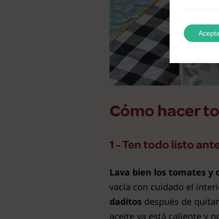
Acepta
Cómo hacer to
1 - Ten todo listo an
Lava bien los tomates y c
vacía con cuidado el inter
daditos
después de quitarl
aceite ya está caliente y 