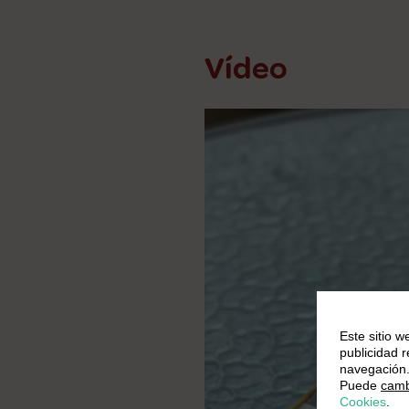
Vídeo
Este sitio w
publicidad 
navegación
Puede
camb
Cookies
.