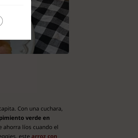
 tapita. Con una cuchara,
l pimiento verde en
 ahorra líos cuando el
eggies, este
arroz con