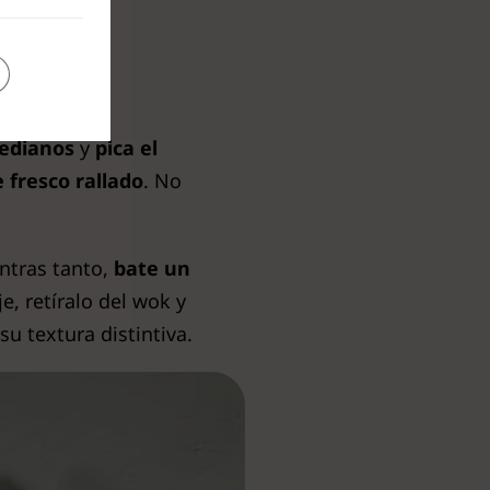
medianos
y
pica el
 fresco rallado
. No
entras tanto,
bate un
, retíralo del wok y
u textura distintiva.