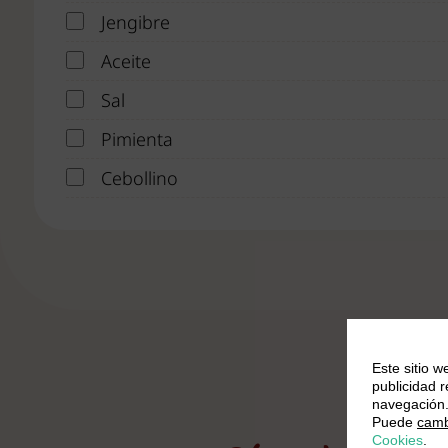
Jengibre
Aceite
Sal
Pimienta
Cebollino
Este sitio w
publicidad 
navegación
Puede
camb
Cookies
.