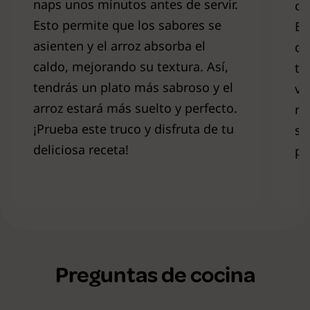
naps unos minutos antes de servir.
ca
Esto permite que los sabores se
Es
asienten y el arroz absorba el
da
caldo, mejorando su textura. Así,
ti
tendrás un plato más sabroso y el
ve
arroz estará más suelto y perfecto.
ra
¡Prueba este truco y disfruta de tu
sa
deliciosa receta!
pr
Preguntas de cocina