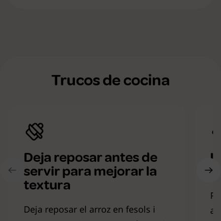
Trucos de cocina
Deja reposar antes de
U
servir para mejorar la
e
textura
Pa
Deja reposar el arroz en fesols i
aú