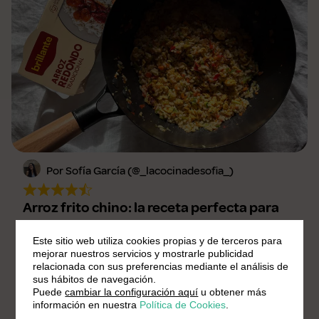
Por Sofía García (@_lacocinadesofia_)
Arroz frito chino: la receta perfecta para
disfrutar en casa
Este sitio web utiliza cookies propias y de terceros para
Fácil
20 min.
2 Pers.
mejorar nuestros servicios y mostrarle publicidad
relacionada con sus preferencias mediante el análisis de
sus hábitos de navegación.
Puede
cambiar la configuración aquí
u obtener más
información en nuestra
Política de Cookies
.
1
2
…
47
>