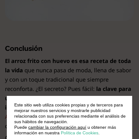
Conclusión
El arroz frito con huevo
es esa receta de toda
la vida
que nunca pasa de moda, llena de sabor
y con un toque tradicional que siempre
reconforta. ¿El secreto? Pues fácil:
la clave para
un plato exitoso reside en la calidad de los
Este sitio web utiliza cookies propias y de terceros para
ingredientes
. Elegir un buen arroz, como el
mejorar nuestros servicios y mostrarle publicidad
Arroz Brillante Sabroz
, puede marcar la
relacionada con sus preferencias mediante el análisis de
sus hábitos de navegación.
diferencia en tu plato y sorprender a todos.
Puede
cambiar la configuración aquí
u obtener más
información en nuestra
Política de Cookies
.
Con estos consejos y truquillos de chef,