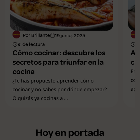
Por Brillante
19 junio, 2025
9' de lectura
11
Cómo cocinar: descubre los
Al
secretos para triunfar en la
ci
cocina
En 
coc
¿Te has propuesto aprender cómo
apre
cocinar y no sabes por dónde empezar?
O quizás ya cocinas a ...
Hoy en portada