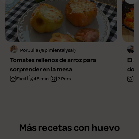
Por Julia (@pimientalysal)
Tomates rellenos de arroz para
El a
sorprender en la mesa
domi
Fácil
48 min.
2 Pers.
Fá
Más recetas con huevo