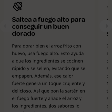
Saltea a fuego alto para
A
conseguir un buen
f
dorado
s
Para dorar bien el arroz frito con
Cu
huevo, usa fuego alto. Esto ayuda
es
a que los ingredientes se cocinen
de
rápido y se sellen, evitando que se
sa
empapen. Además, ese calor
de
fuerte genera un toque crujiente y
Me
delicioso. Así que pon la sartén en
te
el fuego fuerte y añade el arroz y
se
los ingredientes, ¡los sabores lo
pl