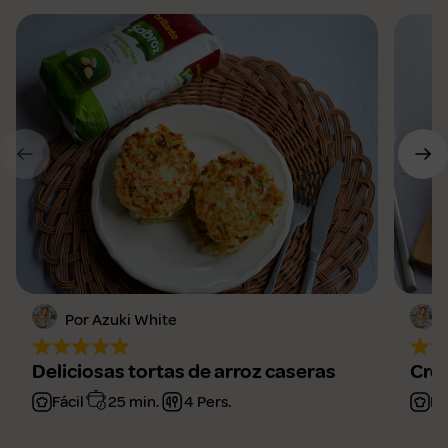
Por Azuki White
Deliciosas tortas de arroz caseras
Croq
Fácil
25 min.
4 Pers.
Fá