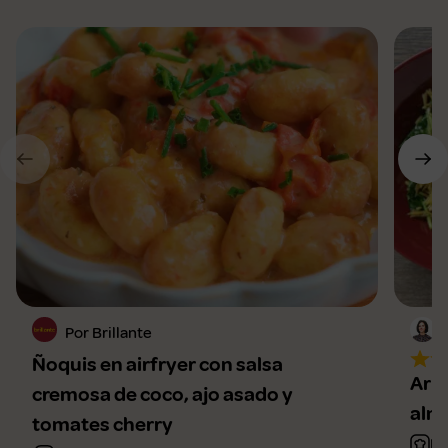
Por Brillante
Ñoquis en airfryer con salsa
Arro
cremosa de coco, ajo asado y
alm
tomates cherry
Fá