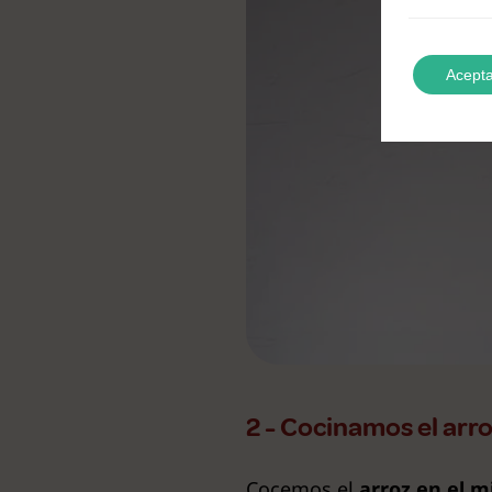
Acepta
2 - Cocinamos el arr
Cocemos el
arroz en el 