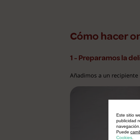
Cómo hacer oni
1 - Preparamos la del
Añadimos a un recipiente
Este sitio w
publicidad 
navegación
Puede
camb
Cookies
.