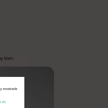
y bien.
 y mostrarle
a de