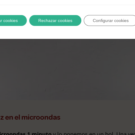
r cookies
Rechazar cookies
Configurar cookies
oz en el microondas
microondas 1 minuto
y lo ponemos en un bol. Una vez