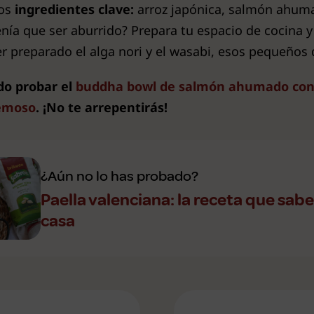
los
ingredientes clave:
arroz japónica, salmón ahumad
tenía que ser aburrido? Prepara tu espacio de cocina 
r preparado el alga nori y el wasabi, esos pequeños d
do probar el
buddha bowl de salmón ahumado con a
remoso
. ¡No te arrepentirás!
¿Aún no lo has probado?
Paella valenciana: la receta que sab
casa