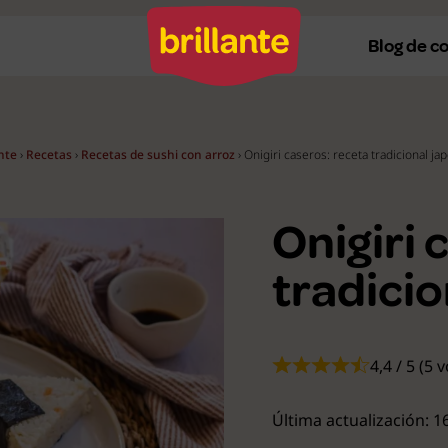
Blog de c
ante
›
Recetas
›
Recetas de sushi con arroz
›
Onigiri caseros: receta tradicional ja
Recetas al horno
Re
Recetas a la plancha
Re
Onigiri 
Recetas con Thermomix
Re
tradici
Recetas en microondas
Re
Recetas vegetarianas
R
4,4 / 5 (5 
Recetas veganas
R
Ver todas
Ve
Última actualización: 