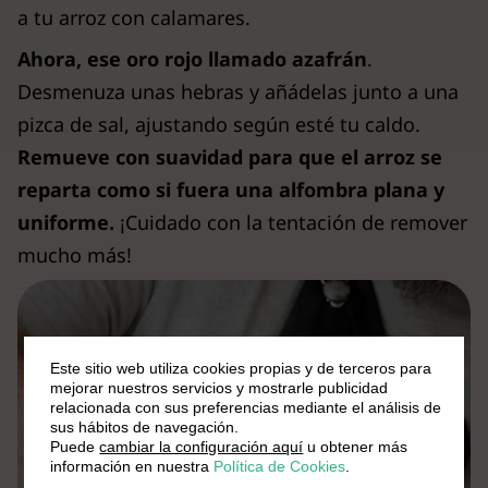
a tu arroz con calamares.
Ahora, ese oro rojo llamado azafrán
.
Desmenuza unas hebras y añádelas junto a una
pizca de sal, ajustando según esté tu caldo.
Remueve con suavidad para que el arroz se
reparta como si fuera una alfombra plana y
uniforme.
¡Cuidado con la tentación de remover
mucho más!
Este sitio web utiliza cookies propias y de terceros para
mejorar nuestros servicios y mostrarle publicidad
relacionada con sus preferencias mediante el análisis de
sus hábitos de navegación.
Puede
cambiar la configuración aquí
u obtener más
información en nuestra
Política de Cookies
.