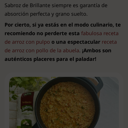
Sabroz de Brillante siempre es garantía de
absorción perfecta y grano suelto.
Por cierto, si ya estás en el modo culinario, te
recomiendo no perderte esta
fabulosa receta
de arroz con pulpo
o una espectacular
receta
de arroz con pollo de la abuela
.
¡Ambos son
auténticos placeres para el paladar!