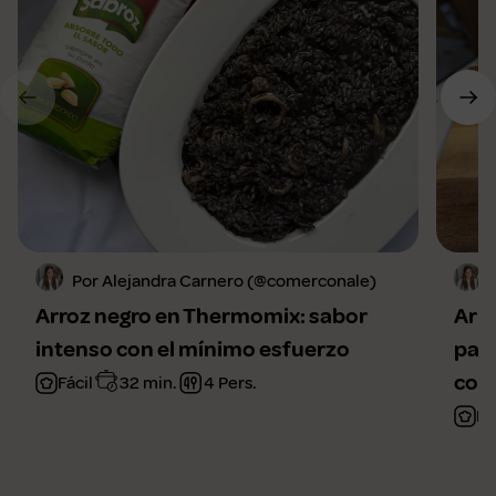
Por Alejandra Carnero (@comerconale)
Arroz negro en Thermomix: sabor
Arr
intenso con el mínimo esfuerzo
para
com
Fácil
32 min.
4 Pers.
Fá