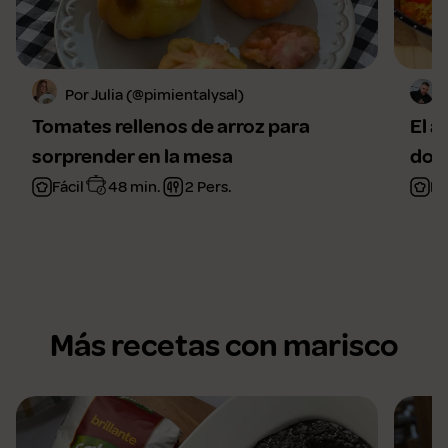
Por Julia (@pimientalysal)
Tomates rellenos de arroz para
El a
sorprender en la mesa
domi
Fácil
48 min.
2 Pers.
Fá
Más recetas con marisco