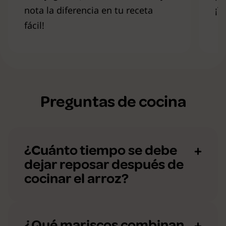
nota la diferencia en tu receta
¡T
fácil!
Preguntas de cocina
¿Cuánto tiempo se debe
dejar reposar después de
cocinar el arroz?
¿Qué mariscos combinan