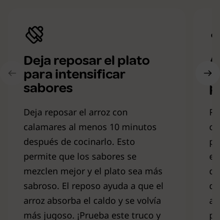
Deja reposar el plato
A
para intensificar
p
sabores
p
Deja reposar el arroz con
Pa
calamares al menos 10 minutos
ca
después de cocinarlo. Esto
pi
permite que los sabores se
es
mezclen mejor y el plato sea más
de
sabroso. El reposo ayuda a que el
da
arroz absorba el caldo y se volvía
al
más jugoso. ¡Prueba este truco y
pr