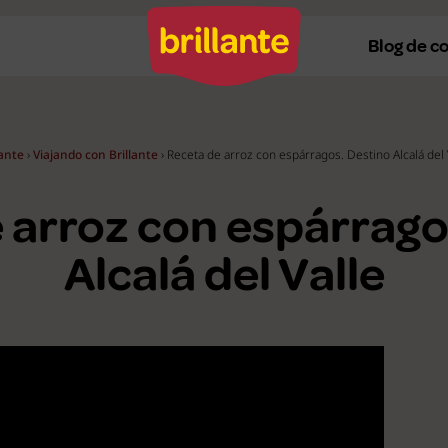
Blog de c
lante
›
Viajando con Brillante
›
Receta de arroz con espárragos. Destino Alcalá del 
Recetas al horno
Re
 arroz con espárrago
Recetas a la plancha
Re
Recetas con Thermomix
Re
Alcalá del Valle
Recetas en microondas
Re
Recetas vegetarianas
R
Recetas veganas
R
Ver todas
Ve