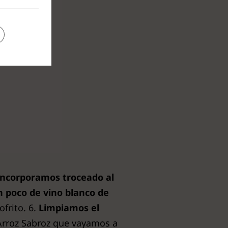
 incorporamos troceado al
poco de vino blanco de
ofrito. 6.
Limpiamos el
Arroz Sabroz que vayamos a