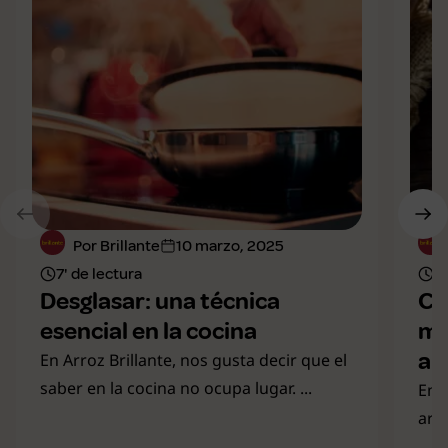
Por Brillante
10 marzo, 2025
7' de lectura
8'
Desglasar: una técnica
Cu
esencial en la cocina
mo
al
En Arroz Brillante, nos gusta decir que el
saber en la cocina no ocupa lugar. ...
En 
arr