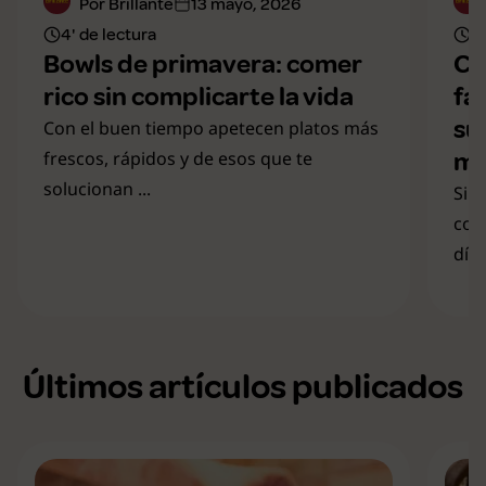
Por Brillante
13 mayo, 2026
4' de lectura
3'
Bowls de primavera: comer
Co
rico sin complicarte la vida
fa
sú
Con el buen tiempo apetecen platos más
mi
frescos, rápidos y de esos que te
solucionan ...
Si 
cono
día .
Últimos artículos publicados