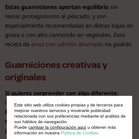
Estas guarniciones aportan equilibrio
sin
restar protagonismo al pescado, y son
especialmente recomendadas en dietas bajas en
grasa o con alto contenido en vegetales. Esta
receta de
arroz con salmón ahumado
no podrás
Guarniciones creativas y
originales
Si quieres sorprender con algo diferente
,
las guarniciones creativas son tu mejor aliado.
Este sitio web utiliza cookies propias y de terceros para
Estas propuestas no solo complementan el
mejorar nuestros servicios y mostrarle publicidad
relacionada con sus preferencias mediante el análisis de
sabor del pescado
, sino que añaden
sus hábitos de navegación.
Puede
cambiar la configuración aquí
u obtener más
personalidad,
color y un toque gourmet
a
información en nuestra
Política de Cookies
.