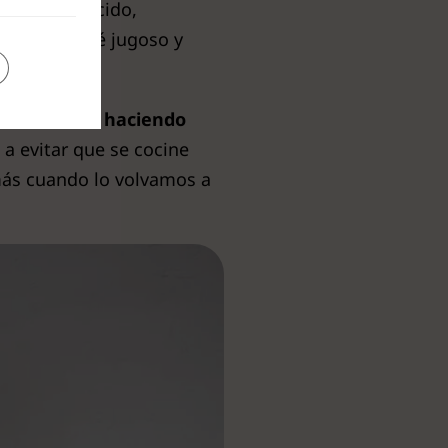
. Una vez cocido,
el pollo esté jugoso y
en la carne, haciendo
a evitar que se cocine
más cuando lo volvamos a