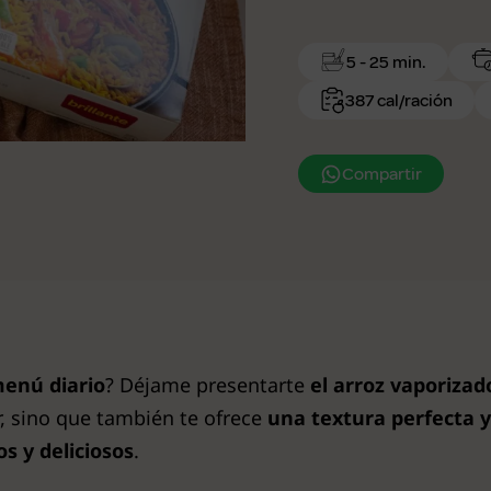
5 - 25 min.
387 cal/ración
Compartir
menú diario
? Déjame presentarte
el arroz vaporizad
, sino que también te ofrece
una textura perfecta 
os y deliciosos
.