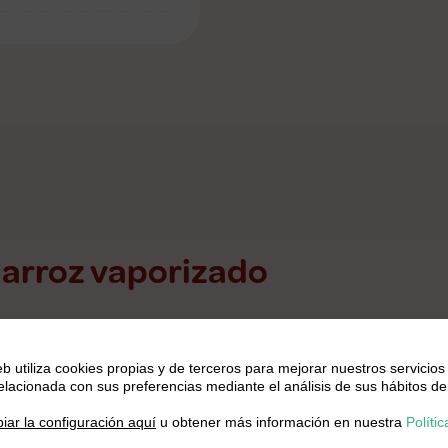
 arroz vaporizado
ollo
eb utiliza cookies propias y de terceros para mejorar nuestros servicios
relacionada con sus preferencias mediante el análisis de sus hábitos de
a cucharada de aceite de oliva en una sartén grand
.
iar la configuración aquí
u obtener más información en nuestra
Polític
llo cortado en cubos. Sofreímos el pollo hasta que