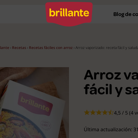
Blog de c
llante
›
Recetas
›
Recetas fáciles con arroz
›
Arroz vaporizado: receta fácil y salud
Recetas al horno
Re
Recetas a la plancha
Re
Arroz v
Recetas con Thermomix
Re
fácil y 
Recetas en microondas
Re
Recetas vegetarianas
R
4,5 / 5 (4 
Recetas veganas
R
Ver todas
Ve
Última actualización: 