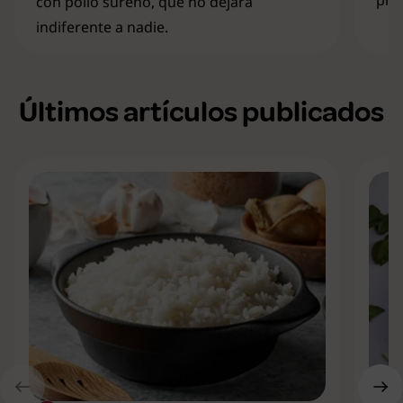
pro
con pollo sureño, que no dejará
indiferente a nadie.
Últimos artículos publicados