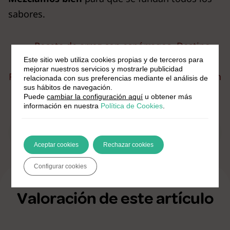
sabores.
←
Receta de arroz con espárragos. Destino
Alcalá del Valle
Este sitio web utiliza cookies propias y de terceros para
mejorar nuestros servicios y mostrarle publicidad
Receta de arroz con zorzales. Destino Villamartín
relacionada con sus preferencias mediante el análisis de
sus hábitos de navegación.
→
Puede
cambiar la configuración aquí
u obtener más
información en nuestra
Política de Cookies
.
Compartir en Facebook
Compartir en X
Compartir en WhatsApp
Envía esta página por correo elec
Imprime esta págin
Compartir:
Aceptar cookies
Rechazar cookies
Configurar cookies
Valoración de este artículo