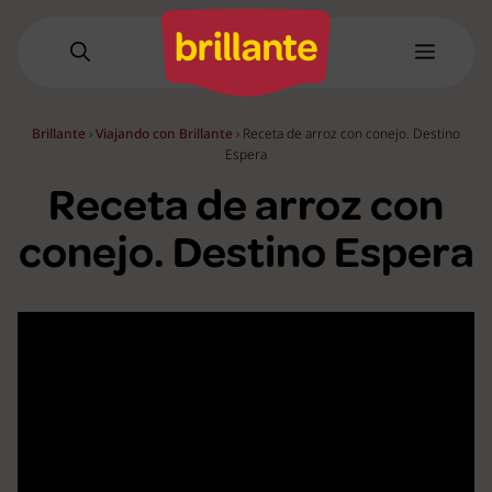
Saltar
al
Menú
contenido
Brillante
›
Viajando con Brillante
›
Receta de arroz con conejo. Destino
Espera
Receta de arroz con
conejo. Destino Espera