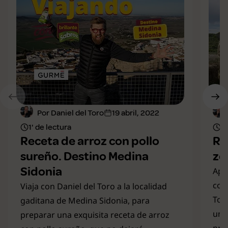
Por Daniel del Toro
19 abril, 2022
1' de lectura
1'
Receta de arroz con pollo
Re
sureño. Destino Medina
zo
Sidonia
Apr
con
Viaja con Daniel del Toro a la localidad
Tor
gaditana de Medina Sidonia, para
un 
preparar una exquisita receta de arroz