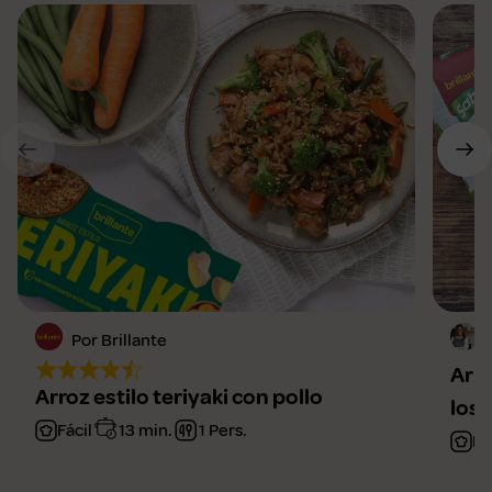
Por Brillante
Arro
Arroz estilo teriyaki con pollo
los 
Fácil
13 min.
1 Pers.
Fá