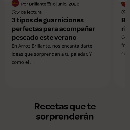
Por Brillante
16 junio, 2026
5' de lectura
4'
3 tipos de guarniciones
Bo
perfectas para acompañar
ri
pescado este verano
Con
fre
En Arroz Brillante, nos encanta darte
solu
ideas que sorprendan a tu paladar. Y
como el ...
Recetas que te
sorprenderán