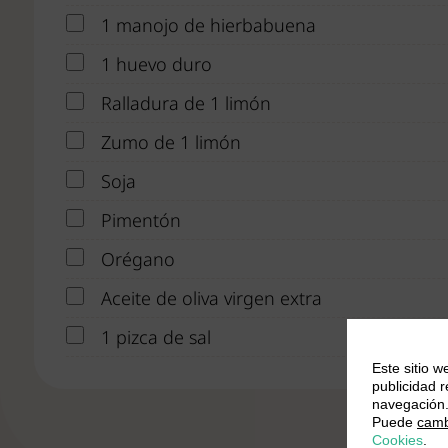
1 manojo de hierbabuena
1 huevo duro
Ralladura de 1 limón
Zumo de 1 limón
Soja
Pimentón
Orégano
Aceite de oliva virgen extra
1 pizca de sal
Este sitio w
publicidad 
navegación
Puede
camb
Cookies
.