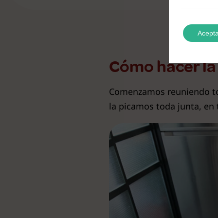
Acepta
Cómo hacer la
Comenzamos reuniendo todo
la picamos toda junta, en 