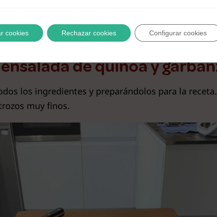
r cookies
Rechazar cookies
Configurar cookies
 ensalada de quinoa y garba
s los ingredientes y preparándolos para la receta. 
trozos muy finos.