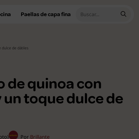
ocina
Paellas de capa fina
 dulce de dátiles
cetas fáciles
cetas rápidas
o de quinoa con
cetas caseras
cetas tradicionales
y un toque dulce de
ecetas de temporada
ecetas de Navidad
r todas
voto)
Por
Brillante