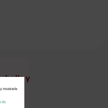
ebolla y
 y mostrarle
a de