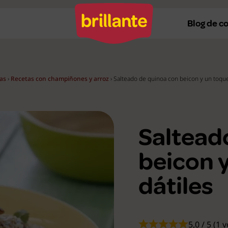
Blog de c
as
›
Recetas con champiñones y arroz
›
Salteado de quinoa con beicon y un toque
Recetas al horno
Re
Recetas a la plancha
Re
Saltead
Recetas con Thermomix
Re
Recetas en microondas
Re
beicon 
Recetas vegetarianas
R
dátiles
Recetas veganas
R
Ver todas
Ve
5,0 / 5 (1 