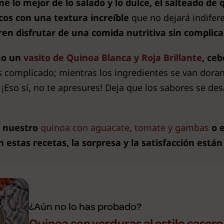
e lo mejor de lo salado y lo dulce, el salteado de q
cos con una textura increíble
que no dejará indifer
ren disfrutar de una comida nutritiva sin complic
no un
vasito de Quinoa Blanca y Roja Brillante
, ceb
 complicado; mientras los ingredientes se van doran
¡Eso sí, no te apresures! Deja que los sabores se de
s nuestro
quinoa con aguacate, tomate y gambas
o 
n estas recetas, la sorpresa y la satisfacción está
¿Aún no lo has probado?
Quinoa con verduras al estilo casero