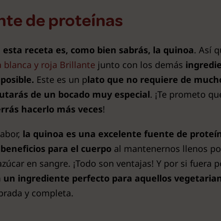
nte de proteínas
e esta receta es, como bien sabrás, la quinoa
. Así 
 blanca y roja Brillante
junto con los demás
ingredi
posible.
Este es un p
lato que no requiere de mucho
frutarás de un bocado muy especial
. ¡Te prometo qu
errás hacerlo más veces
!
abor,
la quinoa es una excelente fuente de proteín
beneficios para el cuerpo
al mantenernos llenos po
 azúcar en sangre. ¡Todo son ventajas! Y por si fuera 
n un ingrediente
perfecto para aquellos vegetaria
brada y completa.