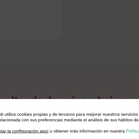
salteado de quinoa, beicon, c
eb utiliza cookies propias y de terceros para mejorar nuestros servicios
relacionada con sus preferencias mediante el análisis de sus hábitos de
.
iar la configuración aquí
u obtener más información en nuestra
Polític
l principio!