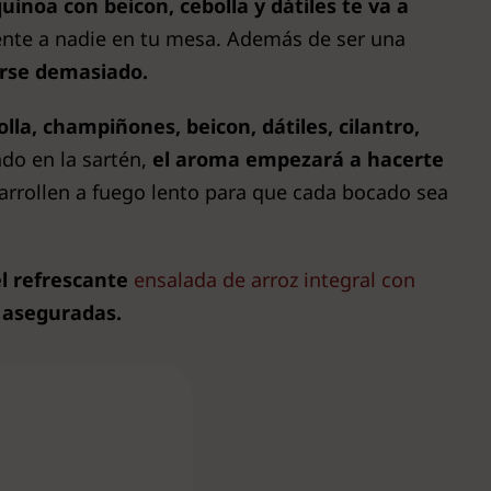
uinoa con beicon, cebolla y dátiles te va a
ente a nadie en tu mesa. Además de ser una
arse demasiado.
olla, champiñones, beicon, dátiles, cilantro,
do en la sartén,
el aroma empezará a hacerte
sarrollen a fuego lento para que cada bocado sea
el refrescante
ensalada de arroz integral con
n aseguradas.