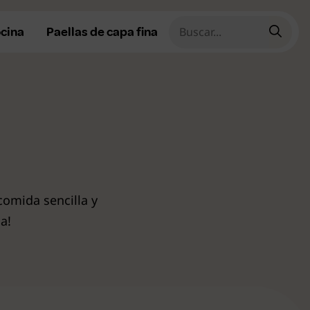
ocina
Paellas de capa fina
cetas fáciles
cetas rápidas
cetas caseras
comida sencilla y
cetas tradicionales
a!
ecetas de temporada
ecetas de Navidad
r todas