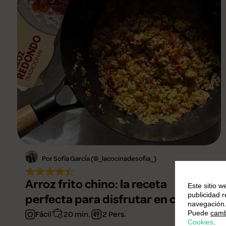
Por Sofía García (@_lacocinadesofia_)
Arroz frito chino: la receta
Este sitio w
publicidad 
perfecta para disfrutar en casa
navegación
Puede
camb
Fácil
20 min.
2 Pers.
Cookies
.