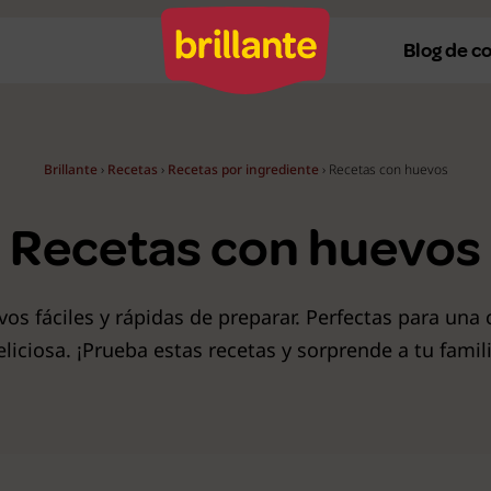
Blog de c
Brillante
›
Recetas
›
Recetas por ingrediente
›
Recetas con huevos
Recetas al horno
Re
Recetas con huevos
Recetas a la plancha
Re
Recetas con Thermomix
Re
os fáciles y rápidas de preparar. Perfectas para una 
Recetas en microondas
Re
eliciosa. ¡Prueba estas recetas y sorprende a tu famili
Recetas vegetarianas
R
Recetas veganas
R
Ver todas
Ve