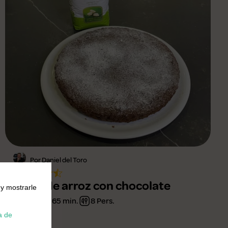
Por Daniel del Toro
Torta de arroz con chocolate
 y mostrarle
Fácil
65 min.
8 Pers.
a de