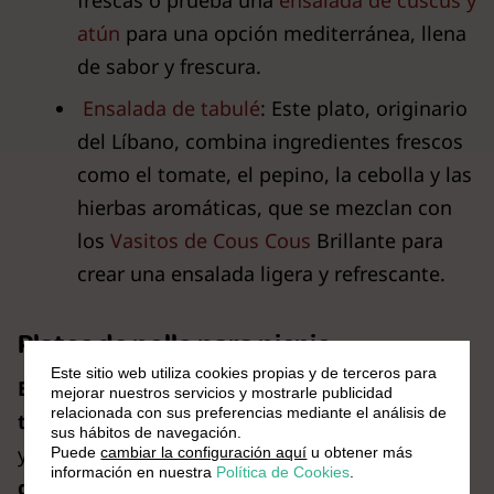
atún
para una opción mediterránea, llena
de sabor y frescura.
Ensalada de tabulé
: Este plato, originario
del Líbano, combina ingredientes frescos
como el tomate, el pepino, la cebolla y las
hierbas aromáticas, que se mezclan con
los
Vasitos de Cous Cous
Brillante para
crear una ensalada ligera y refrescante.
Platos de pollo para picnic
Este sitio web utiliza cookies propias y de terceros para
El pollo es una proteína versátil y fácil de
mejorar nuestros servicios y mostrarle publicidad
relacionada con sus preferencias mediante el análisis de
transportar
, perfecta para preparar platos fríos
sus hábitos de navegación.
y ligeros.
Su sabor suave se adapta bien a
Puede
cambiar la configuración aquí
u obtener más
información en nuestra
Política de Cookies
.
diferentes tipos de aderezos
, lo que lo