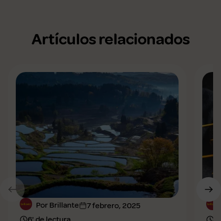
Artículos relacionados
Por Brillante
7 febrero, 2025
6' de lectura
6'