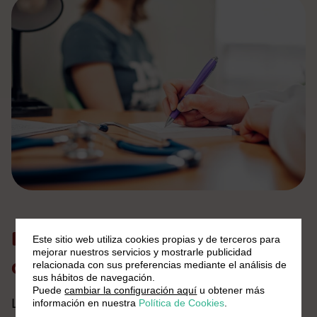
Beneficios para la salud de la
Este sitio web utiliza cookies propias y de terceros para
mejorar nuestros servicios y mostrarle publicidad
quinoa
relacionada con sus preferencias mediante el análisis de
sus hábitos de navegación.
Puede
cambiar la configuración aquí
u obtener más
La quinoa no solo es apreciada por su
información en nuestra
Política de Cookies
.