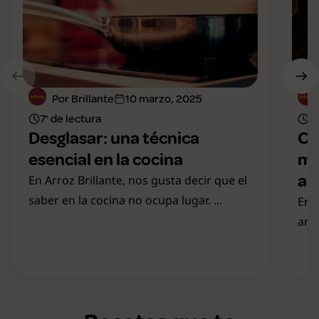
Por Brillante
10 marzo, 2025
7' de lectura
8'
Desglasar: una técnica
Cu
esencial en la cocina
mo
al
En Arroz Brillante, nos gusta decir que el
saber en la cocina no ocupa lugar. ...
En 
arr