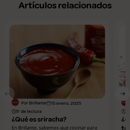
Artículos relacionados
Por Brillante
15 enero, 2025
5' de lectura
8'
¿Qué es sriracha?
¿Q
to
En Brillante, sabemos que cocinar para