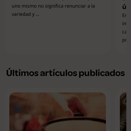
ún
uno mismo no significa renunciar a la
variedad y ...
En 
imp
cal
prod
Últimos artículos publicados