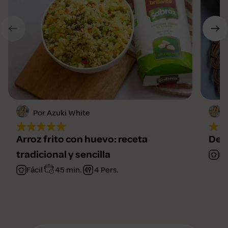
Por Azuki White
Arroz frito con huevo: receta
Deli
tradicional y sencilla
Fá
Fácil
45 min.
4 Pers.