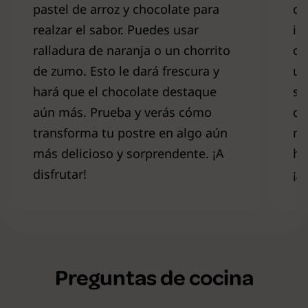
pastel de arroz y chocolate para
ch
realzar el sabor. Puedes usar
in
ralladura de naranja o un chorrito
ca
de zumo. Esto le dará frescura y
un
hará que el chocolate destaque
sa
aún más. Prueba y verás cómo
de
transforma tu postre en algo aún
me
más delicioso y sorprendente. ¡A
ha
disfrutar!
¡A
Preguntas de cocina