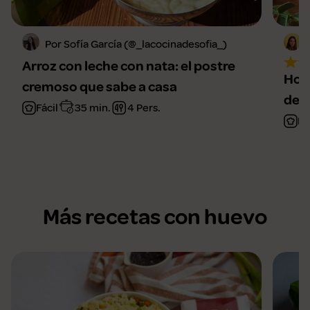
Por Sofía García (@_lacocinadesofia_)
Arroz con leche con nata: el postre
Horc
cremoso que sabe a casa
de 
Fácil
35 min.
4 Pers.
Fá
Más recetas con huevo