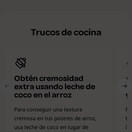
Trucos de cocina
Obtén cremosidad
A
extra usando leche de
p
coco en el arroz
y
Para conseguir una textura
Pa
cremosa en tus postres de arroz,
tu
usa leche de coco en lugar de
la