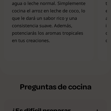
agua o leche normal. Simplemente
to
cocina el arroz en leche de coco, lo
el
que le dará un sabor rico y una
ar
consistencia suave. Además,
in
potenciarás los aromas tropicales
qu
en tus creaciones.
de
Preguntas de cocina
¿Es difícil preparar