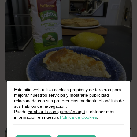
Este sitio web utiliza cookies propias y de terceros para
Por Daniel del Toro
mejorar nuestros servicios y mostrarle publicidad
relacionada con sus preferencias mediante el análisis de
sus hábitos de navegación.
Delicioso pastel de arroz con leche
Puede
cambiar la configuración aquí
u obtener más
Medio
35 min.
8 Pers.
información en nuestra
Política de Cookies
.