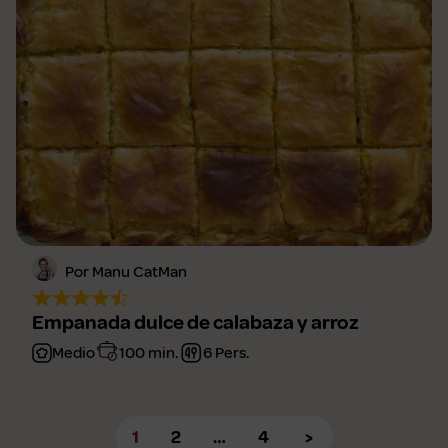
Por Manu CatMan
Empanada dulce de calabaza y arroz
Medio
100 min.
6 Pers.
1
2
…
4
>