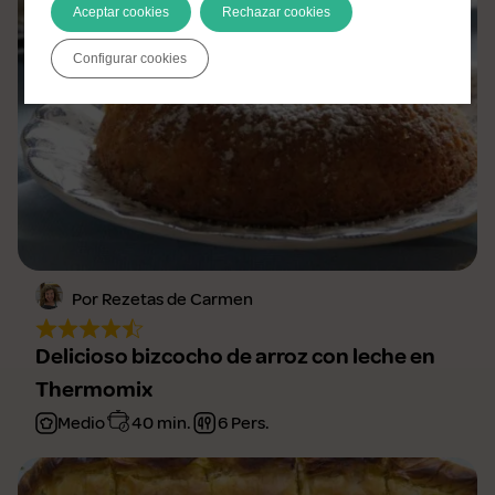
Aceptar cookies
Rechazar cookies
Configurar cookies
Por Rezetas de Carmen
Delicioso bizcocho de arroz con leche en
Thermomix
Medio
40 min.
6 Pers.