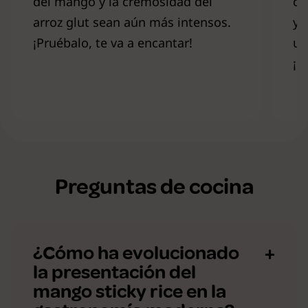
del mango y la cremosidad del
co
arroz glut sean aún más intensos.
y 
¡Pruébalo, te va a encantar!
un
¡P
Preguntas de cocina
¿Cómo ha evolucionado
la presentación del
mango sticky rice en la