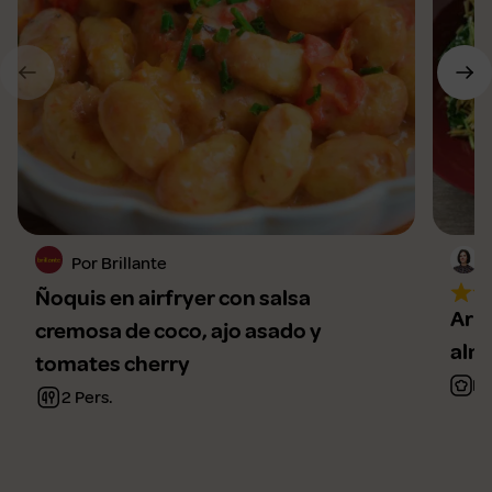
Por Brillante
Ñoquis en airfryer con salsa
Arro
cremosa de coco, ajo asado y
alm
tomates cherry
Fá
2 Pers.