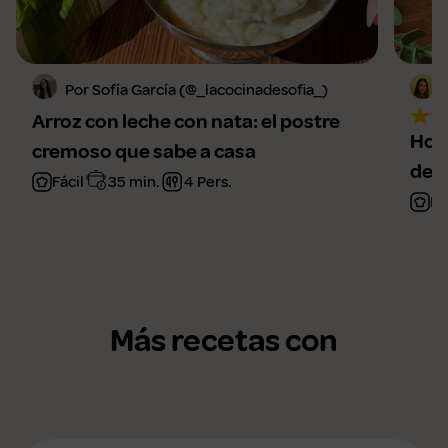
Por Sofía García (@_lacocinadesofia_)
Arroz con leche con nata: el postre
Horc
cremoso que sabe a casa
de 
Fácil
35 min.
4 Pers.
Fá
Más recetas con