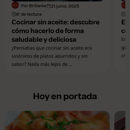
Por Brillante
21 junio, 2025
6' de lectura
10
Cocinar sin aceite: descubre
El
cómo hacerlo de forma
co
saludable y deliciosa
En 
gou
¿Pensabas que cocinar sin aceite era
crea
sinónimo de platos aburridos y sin
sabor? Nada más lejos de ...
Hoy en portada