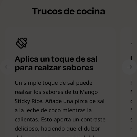
Trucos de cocina
Aplica un toque de sal
U
para realzar sabores
p
Un simple toque de sal puede
Pa
realzar los sabores de tu Mango
Ma
Sticky Rice. Añade una pizca de sal
co
a la leche de coco mientras la
Me
calientas. Esto aporta un contraste
sa
delicioso, haciendo que el dulzor
re