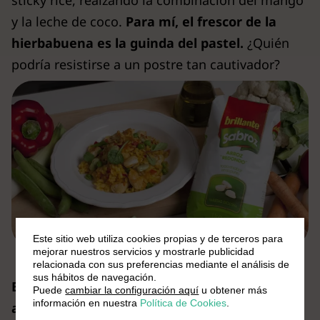
sticky rice, realzando la combinación del mango
y la leche de coco.
Para mí, el frescor de la
hierbabuena es la guinda del pastel.
¿Quién
podría resistirse a un postre tan cautivador?
Este sitio web utiliza cookies propias y de terceros para
mejorar nuestros servicios y mostrarle publicidad
relacionada con sus preferencias mediante el análisis de
sus hábitos de navegación.
El mango sticky rice es un postre delicioso y
Puede
cambiar la configuración aquí
u obtener más
información en nuestra
Política de Cookies
.
adictivo que une la dulzura del mango, la