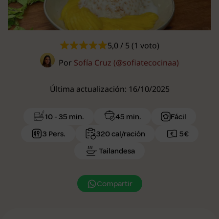
5,0 / 5 (1 voto)
Por
Sofía Cruz (@sofiatecocinaa)
Última actualización: 16/10/2025
10 - 35 min.
45 min.
Fácil
3 Pers.
320 cal/ración
5€
Tailandesa
Compartir