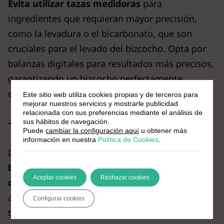
Evita utilizar tazas medidoras
para
ingredientes que requieran mayor precisión,
como la levadura o el bicarbonato, que son
cruciales para el levado del bizcocho. Opta por
balanzas digitales para resultados más precisos,
garantizando un bizcocho perfectamente
esponjoso cada vez.
Este sitio web utiliza cookies propias y de terceros para
mejorar nuestros servicios y mostrarle publicidad
relacionada con sus preferencias mediante el análisis de
sus hábitos de navegación.
Técnicas post-horneado
Puede
cambiar la configuración aquí
u obtener más
información en nuestra
Política de Cookies
.
Después de hornear, es crucial
dejar que el
bizcocho repose dentro del horno apagado
Aceptar cookies
Rechazar cookies
durante unos minutos.
Esto permite que se
ajuste sin experimentar cambios bruscos de
Configurar cookies
temperatura.