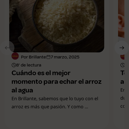
Por Brillante
7 marzo, 2025
8' de lectura
8'
Cuándo es el mejor
To
momento para echar el arroz
al
al agua
En B
dud
En Brillante, sabemos que lo tuyo con el
com
arroz es más que pasión. Y como ...