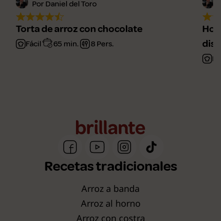
Por Daniel del Toro
Torta de arroz con chocolate
Horc
disf
Fácil
65 min.
8 Pers.
Fá
Recetas tradicionales
Arroz a banda
Arroz al horno
Arroz con costra