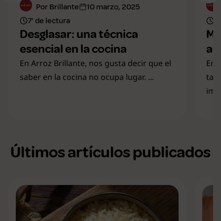
Por Brillante
10 marzo, 2025
7' de lectura
8'
Desglasar: una técnica
Ma
esencial en la cocina
ar
En Arroz Brillante, nos gusta decir que el
En 
saber en la cocina no ocupa lugar. ...
tan
imag
Últimos artículos publicados