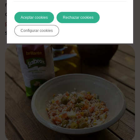
necesitas un poco más de práctica, échale un
ojo a esta guía Brillante y aprende
¿cómo
Aceptar cookies
Rechazar cookies
preparar la ensalada de arroz perfecta?
¡Y
Configurar cookies
siempre con
Sabroz
!