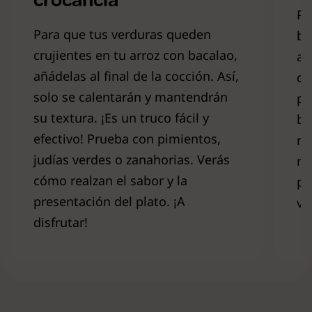
Pa
Para que tus verduras queden
ba
crujientes en tu arroz con bacalao,
an
añádelas al final de la cocción. Así,
de
solo se calentarán y mantendrán
po
su textura. ¡Es un truco fácil y
ba
efectivo! Prueba con pimientos,
re
judías verdes o zanahorias. Verás
má
cómo realzan el sabor y la
pa
presentación del plato. ¡A
ve
disfrutar!