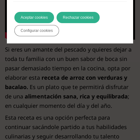
Aceptar cookies
Rechazar cookies
Configurar cookies
Si eres un amante del pescado y quieres dejar a
toda tu familia con un buen sabor de boca sin
pasar demasiado tiempo en la cocina, opta por
elaborar esta
receta de arroz con verduras y
bacalao.
Es un plato que te permitirá disfrutar
de una
alimentación sana, rica y equilibrada
;
en cualquier momento del día y del año.
Esta receta es una opción perfecta para
continuar sacándole partido a tus habilidades
culinarias y seguir desarrollando tu talento