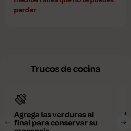
mediterránea que no te puedes
perder
Trucos de cocina
Agrega las verduras al
M
final para conservar su
p
crocancia