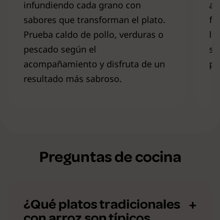
infundiendo cada grano con
ab
sabores que transforman el plato.
fo
Prueba caldo de pollo, verduras o
lo
pescado según el
sa
acompañamiento y disfruta de un
pr
resultado más sabroso.
Preguntas de cocina
¿Qué platos tradicionales
con arroz son típicos