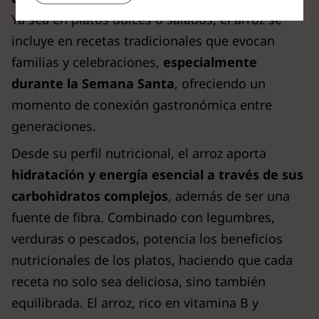
Ya sea en platos dulces o salados, el arroz se
incluye en recetas tradicionales que evocan
familias y celebraciones,
especialmente
durante la Semana Santa
, ofreciendo un
momento de conexión gastronómica entre
generaciones.
Desde su perfil nutricional, el arroz aporta
hidratación y energía esencial a través de sus
carbohidratos complejos
, además de ser una
fuente de fibra. Combinado con legumbres,
verduras o pescados, potencia los beneficios
nutricionales de los platos, haciendo que cada
receta no solo sea deliciosa, sino también
equilibrada. El arroz, rico en vitamina B y