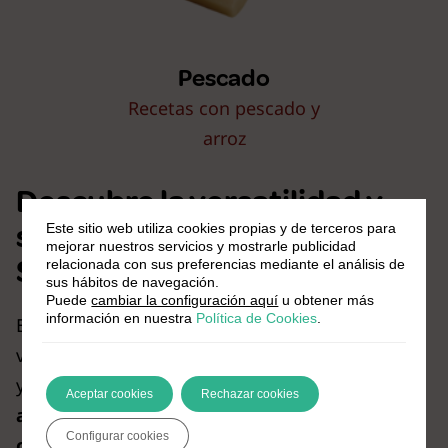
Pescado
Recetas con pescado y
arroz
Descubre la versatilidad y
sabor de las recetas de
Este sitio web utiliza cookies propias y de terceros para
mejorar nuestros servicios y mostrarle publicidad
Semana Santa con arroz
relacionada con sus preferencias mediante el análisis de
sus hábitos de navegación.
Puede
cambiar la configuración aquí
u obtener más
información en nuestra
Política de Cookies
.
El arroz es un ingrediente extremadamente
versátil que se adapta a diversas preparaciones
y sabores.
Su capacidad para absorber los
Aceptar cookies
Rechazar cookies
aromas y matices de otros ingredientes lo
Configurar cookies
convierte en un aliado perfecto en la cocina
.