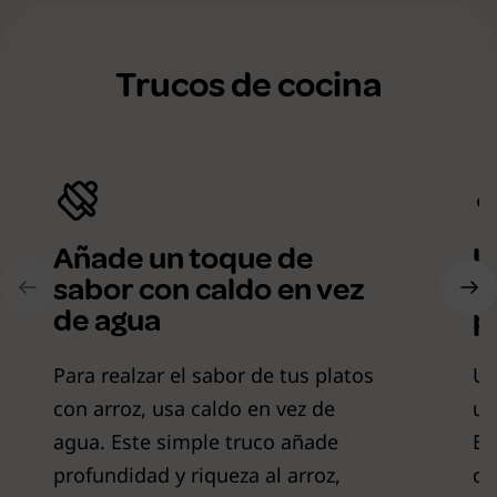
Trucos de cocina
Añade un toque de
U
sabor con caldo en vez
p
de agua
p
Para realzar el sabor de tus platos
Ut
con arroz, usa caldo en vez de
un
agua. Este simple truco añade
Es
profundidad y riqueza al arroz,
ca