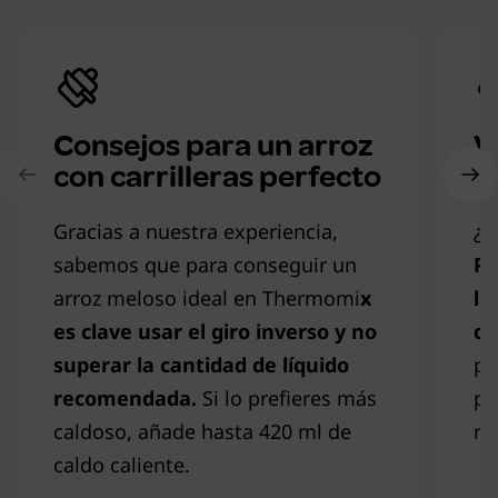
Consejos para un arroz
V
con carrilleras perfecto
c
Gracias a nuestra experiencia,
¿Q
sabemos que para conseguir un
Pu
arroz meloso ideal en Thermomi
x
la
es clave usar el giro inverso y no
d
superar la cantidad de líquido
pe
recomendada.
Si lo prefieres más
po
caldoso, añade hasta 420 ml de
re
caldo caliente.