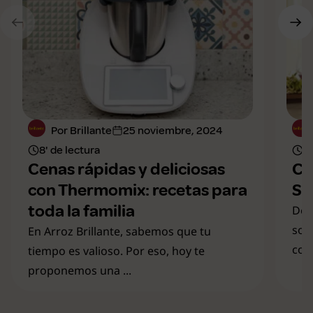
Por Brillante
25 noviembre, 2024
8' de lectura
7'
Cenas rápidas y deliciosas
Cu
con Thermomix: recetas para
Se
toda la familia
Des
sol
En Arroz Brillante, sabemos que tu
comi
tiempo es valioso. Por eso, hoy te
proponemos una ...