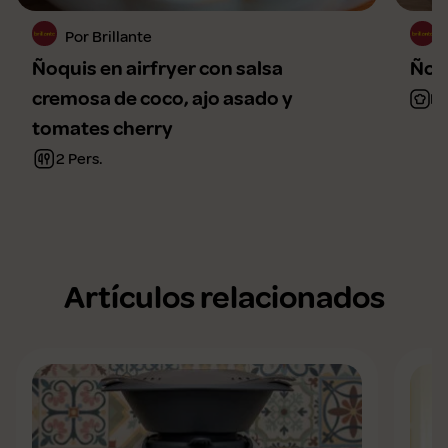
Por Brillante
Ñoquis en airfryer con salsa
Ñoqu
cremosa de coco, ajo asado y
Fá
tomates cherry
2 Pers.
Artículos relacionados