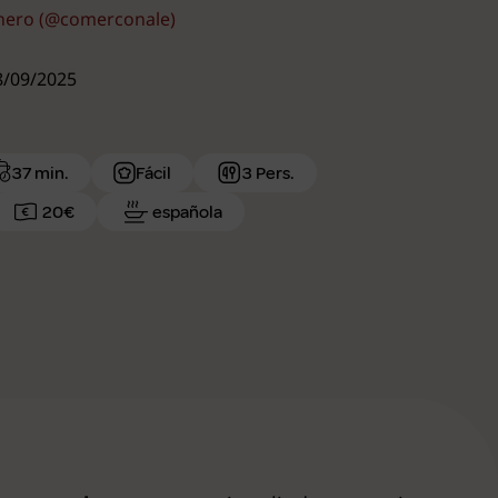
rnero (@comerconale)
18/09/2025
37 min.
Fácil
3 Pers.
20€
española