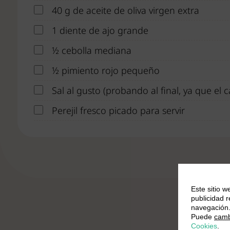
40 g de aceite de oliva virgen extra
1 diente de ajo grande
½ cebolla mediana
½ pimiento rojo pequeño
Sal al gusto (probando al final, ya que el c
Perejil fresco picado para servir
Este sitio w
publicidad 
navegación
Puede
camb
Cookies
.