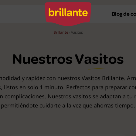
Blog de c
Brillante
›
Vasitos
Recetas al horno
Re
Nuestros
Vasitos
Recetas a la plancha
Re
Recetas con Thermomix
Re
modidad y rapidez con nuestros Vasitos Brillante. Arr
 listos en solo 1 minuto. Perfectos para preparar co
Recetas en microondas
Re
in complicaciones. Nuestros vasitos se adaptan a tu r
Recetas vegetarianas
R
permitiéndote cuidarte a la vez que ahorras tiempo.
Recetas veganas
R
Ver todas
Ve