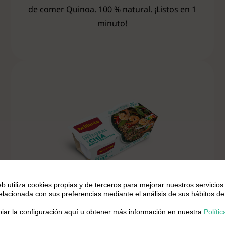
de comer Quinoa. 100 % natural. ¡Listos en 1
minuto!
eb utiliza cookies propias y de terceros para mejorar nuestros servicios
relacionada con sus preferencias mediante el análisis de sus hábitos de
Arroz integral con Chía
.
Incorpora la Chía a tu alimentación de forma
iar la configuración aquí
u obtener más información en nuestra
Polític