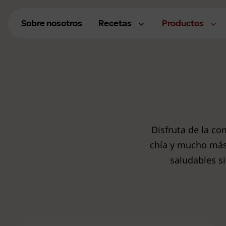
Saltar
al
Sobre nosotros
Recetas
Productos
contenido
Recetas con arroz
Recetas con quinoa
Recetas con chía
Disfruta de la co
chía y mucho más,
Recetas con carne
saludables s
Recetas con pescado
Recetas con verduras
Recetas con Ñoquis