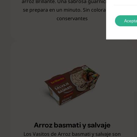
arroz Brillante. Una sabrosa guarnición que
se prepara en un minuto. Sin colorantes ni
conservantes
Acepta
Arroz basmati y salvaje
Los Vasitos de Arroz basmati y salvaje son