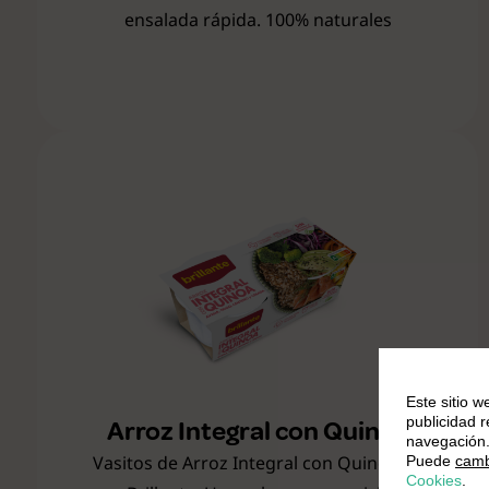
ensalada rápida. 100% naturales
Este sitio w
publicidad 
Arroz Integral con Quinoa
navegación
Vasitos de Arroz Integral con Quinoa de
Puede
camb
Cookies
.