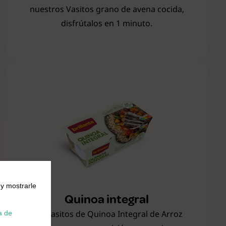
nuestros Vasitos grano de avena cocida,
disfrútalos en 1 minuto.
 y mostrarle
Quinoa integral
Los Vasitos de Quinoa Integral de Arroz
a de