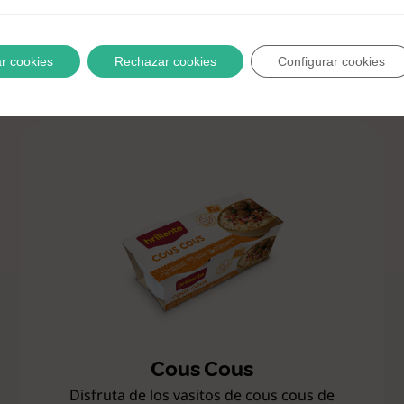
sencilla con este vasito de Brillante con arroz
integral, chía, quinoa, espelta y lino.
r cookies
Rechazar cookies
Configurar cookies
Cous Cous
Disfruta de los vasitos de cous cous de