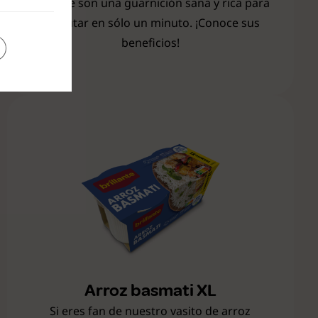
Brillante son una guarnición sana y rica para
disfrutar en sólo un minuto. ¡Conoce sus
beneficios!
Arroz basmati XL
Si eres fan de nuestro vasito de arroz