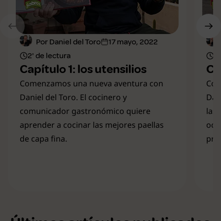
Por Daniel del Toro
17 mayo, 2022
2' de lectura
1'
Capítulo 1: los utensilios
Ca
Comenzamos una nueva aventura con
Con
Daniel del Toro. El cocinero y
Dan
comunicador gastronómico quiere
las 
aprender a cocinar las mejores paellas
oca
de capa fina.
pre