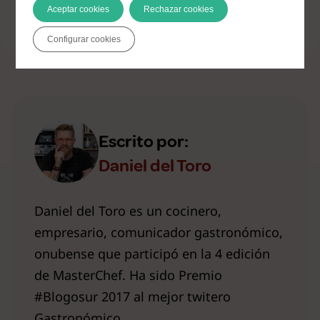
Valorar este artículo
Aceptar cookies
Rechazar cookies
Configurar cookies
Escrito por:
Daniel del Toro
Daniel del Toro es un cocinero,
empresario, comunicador gastronómico,
onubense que participó en la 4 edición
de MasterChef. Ha sido Premio
#Blogosur 2017 al mejor twitero
Gastronómico.