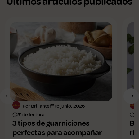
Últimos artículos publicados
Por Brillante
16 junio, 2026
5' de lectura
4'
3 tipos de guarniciones
Bo
perfectas para acompañar
ri