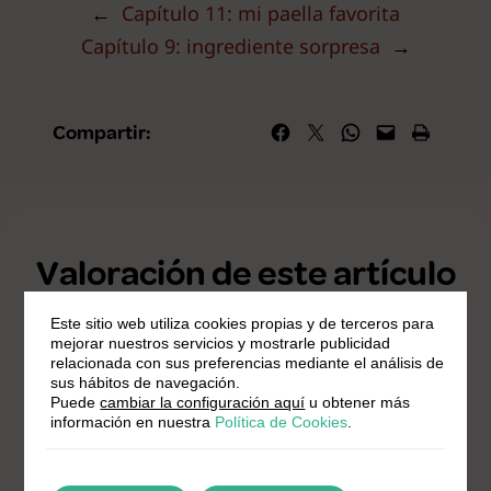
←
Capítulo 11: mi paella favorita
Capítulo 9: ingrediente sorpresa
→
Compartir en Facebook
Compartir en X
Compartir en WhatsApp
Envía esta página por correo elec
Imprime esta págin
Compartir:
Valoración de este artículo
Este sitio web utiliza cookies propias y de terceros para
mejorar nuestros servicios y mostrarle publicidad
¡Sé la primera persona en dejar una reseña!
relacionada con sus preferencias mediante el análisis de
sus hábitos de navegación.
Puede
cambiar la configuración aquí
u obtener más
información en nuestra
Política de Cookies
.