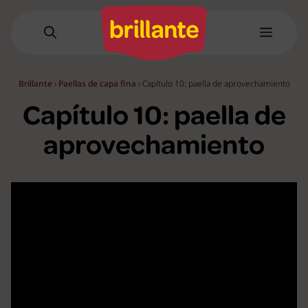
Saltar
al
Menú
contenido
Brillante
›
Paellas de capa fina
›
Capítulo 10: paella de aprovechamiento
Capítulo 10: paella de
aprovechamiento