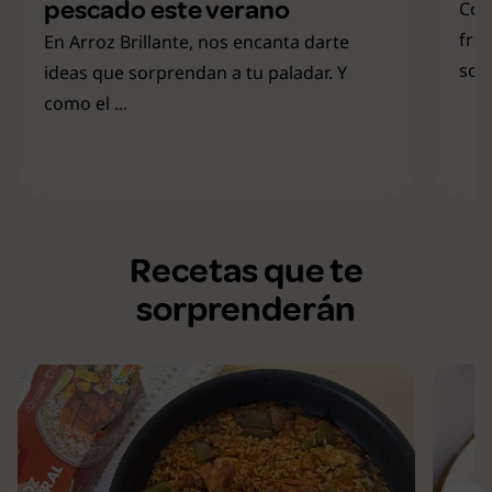
pescado este verano
Con
fre
En Arroz Brillante, nos encanta darte
solu
ideas que sorprendan a tu paladar. Y
como el ...
Recetas que te
sorprenderán