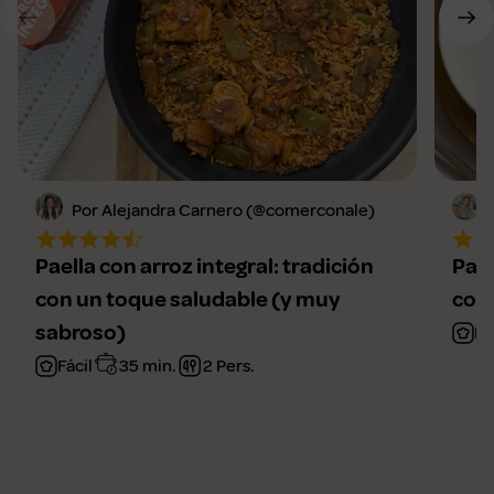
Por Alejandra Carnero (@comerconale)
Paella con arroz integral: tradición
Pae
con un toque saludable (y muy
coc
sabroso)
Me
Fácil
35 min.
2 Pers.