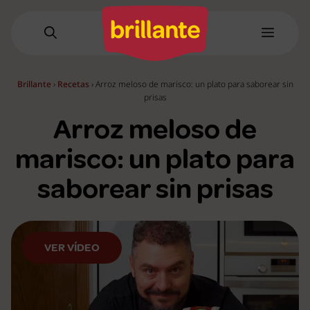
Saltar
al
Menú
contenido
Brillante
›
Recetas
›
Arroz meloso de marisco: un plato para saborear sin
prisas
Arroz meloso de
marisco: un plato para
saborear sin prisas
VER VÍDEO