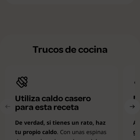
Trucos de cocina
Utiliza caldo casero
N
para esta receta
m
De verdad, si tienes un rato, haz
Aq
tu propio caldo
. Con unas espinas
ga