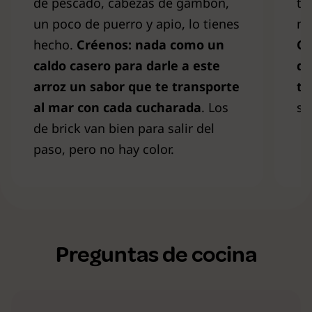
de pescado, cabezas de gambón,
ta
un poco de puerro y apio, lo tienes
me
hecho.
Créenos: nada como un
Cu
caldo casero para darle a este
de
arroz un sabor que te transporte
te
al mar con cada cucharada
. Los
so
de brick van bien para salir del
paso, pero no hay color.
Preguntas de cocina