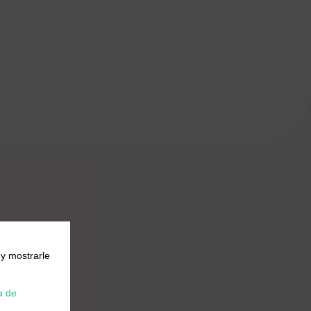
o
 y mostrarle
a de