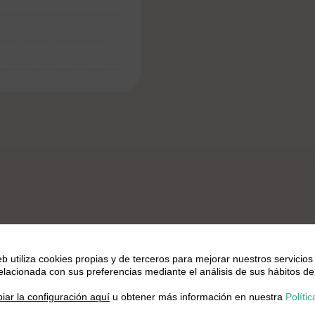
 arroz y habichuelas murcian
eb utiliza cookies propias y de terceros para mejorar nuestros servicios
relacionada con sus preferencias mediante el análisis de sus hábitos de
.
ofrito
iar la configuración aquí
u obtener más información en nuestra
Polític