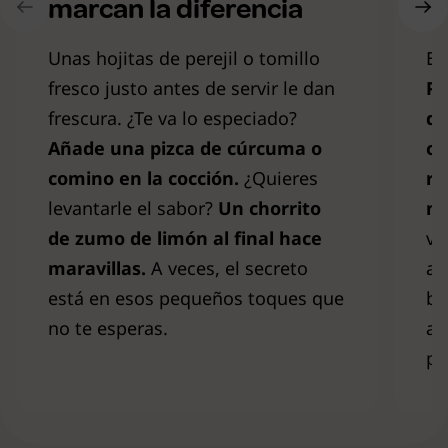
marcan la diferencia
t
Unas hojitas de perejil o tomillo
Es
fresco justo antes de servir le dan
Pu
frescura. ¿Te va lo especiado?
de
Añade una pizca de cúrcuma o
co
comino en la cocción.
¿Quieres
ro
levantarle el sabor?
Un chorrito
ne
de zumo de limón al final hace
ve
maravillas.
A veces, el secreto
al
está en esos pequeños toques que
bo
no te esperas.
ag
pe