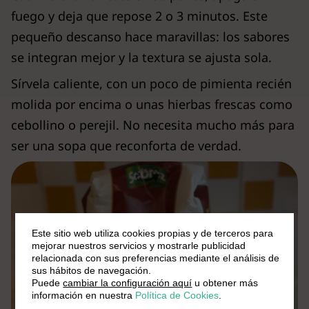
fuego y deja que repose 2 o 3 minutos. Este
pequeño descanso hace maravillas: los sabores
se integran mejor y la textura se ajusta sola.
Sírvela caliente, con un poco de pimienta recién
molida por encima o unas hierbas frescas como
cebollino o perejil. No necesita mucho más para
ser una sopa que reconforta de verdad.
Este sitio web utiliza cookies propias y de terceros para
mejorar nuestros servicios y mostrarle publicidad
relacionada con sus preferencias mediante el análisis de
sus hábitos de navegación.
Puede
cambiar la configuración aquí
u obtener más
información en nuestra
Política de Cookies
.