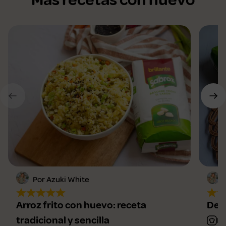
Por Azuki White
Arroz frito con huevo: receta
Deli
tradicional y sencilla
Fá