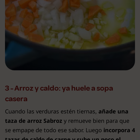
3 - Arroz y caldo: ya huele a sopa
casera
Cuando las verduras estén tiernas,
añade una
taza de arroz Sabroz
y remueve bien para que
se empape de todo ese sabor. Luego
incorpora 4
tazas de caldo de carne y sube un poco el