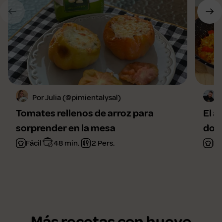
Por Julia (@pimientalysal)
Tomates rellenos de arroz para
El a
sorprender en la mesa
domi
Fácil
48 min.
2 Pers.
Fá
Más recetas con huevo