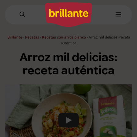
Saltar
al
Menú
contenido
Brillante
›
Recetas
›
Recetas con arroz blanco
›
Arroz mil delicias: receta
auténtica
Arroz mil delicias:
receta auténtica
Play