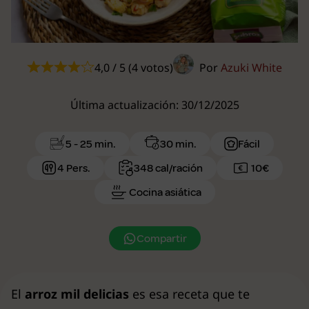
4,0 / 5 (4 votos)
Por
Azuki White
Última actualización: 30/12/2025
5 - 25 min.
30 min.
Fácil
4 Pers.
348 cal/ración
10€
Cocina asiática
Compartir
El
arroz mil delicias
es esa receta que te