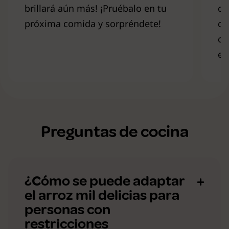
brillará aún más! ¡Pruébalo en tu
ca
próxima comida y sorpréndete!
có
co
es
Preguntas de cocina
¿Cómo se puede adaptar
el arroz mil delicias para
personas con
restricciones