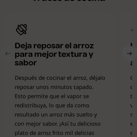
Deja reposar el arroz
U
para mejor textura y
p
sabor
a
Después de cocinar el arroz, déjalo
Co
reposar unos minutos tapado.
de
Esto permite que el vapor se
to
redistribuya, lo que da como
ve
resultado un arroz más suelto y
sa
con mejor sabor. ¡Así tu delicioso
el
plato de arroz frito mil delicias
ca