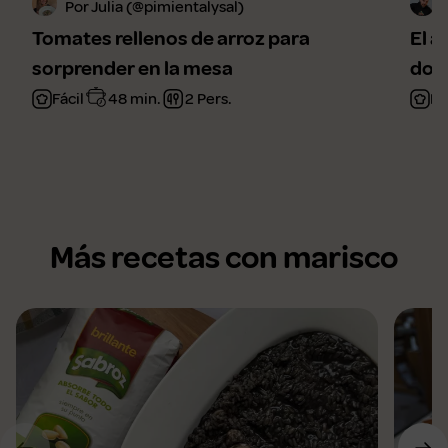
Por Julia (@pimientalysal)
Tomates rellenos de arroz para
El a
sorprender en la mesa
domi
Fácil
48 min.
2 Pers.
Fá
Más recetas con marisco