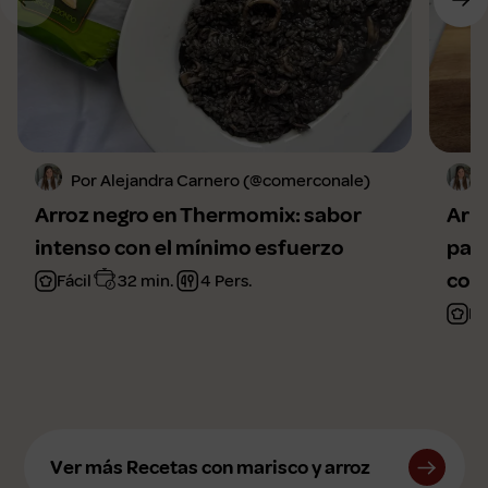
Por Alejandra Carnero (@comerconale)
Arroz negro en Thermomix: sabor
Arr
intenso con el mínimo esfuerzo
para
com
Fácil
32 min.
4 Pers.
Fá
Ver más Recetas con marisco y arroz