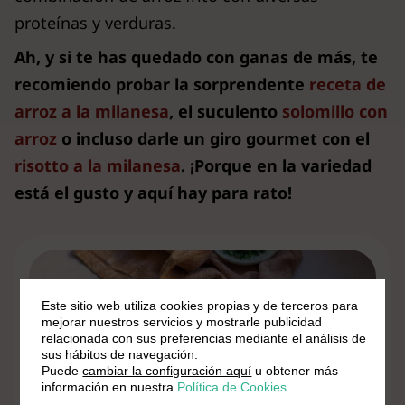
proteínas y verduras.
Ah, y si te has quedado con ganas de más, te
recomiendo probar la sorprendente
receta de
arroz a la milanesa
, el suculento
solomillo con
arroz
o incluso darle un giro gourmet con el
risotto a la milanesa
. ¡Porque en la variedad
está el gusto y aquí hay para rato!
Este sitio web utiliza cookies propias y de terceros para
mejorar nuestros servicios y mostrarle publicidad
relacionada con sus preferencias mediante el análisis de
sus hábitos de navegación.
Puede
cambiar la configuración aquí
u obtener más
información en nuestra
Política de Cookies
.