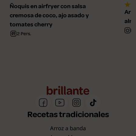
Ñoquis en airfryer con salsa
Arro
cremosa de coco, ajo asado y
alm
tomates cherry
Fá
2 Pers.
Recetas tradicionales
Arroz a banda