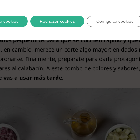
, asegúrate de tener todos tus ingredientes listos. 
r cookies
Rechazar cookies
Configurar cookies
dados pequeñitos para que se cocinen rápido y qu
n, en cambio, merece un corte algo mayor; en dados
oronarse. Finalmente, prepárate para darle protagon
ares al calabacín. A este combo de colores y sabores
e vas a usar más tarde.