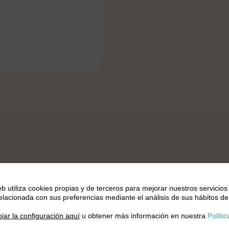
 quinoa con verduras y huevo
eb utiliza cookies propias y de terceros para mejorar nuestros servicios
relacionada con sus preferencias mediante el análisis de sus hábitos de
.
iar la configuración aquí
u obtener más información en nuestra
Polític
 ingredientes y verduras cortadas