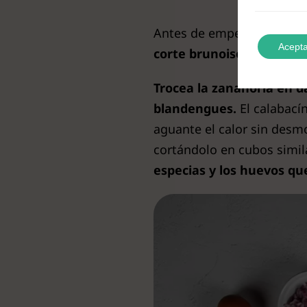
Antes de empezar a cocinar
Acepta
corte brunoise.
Trocea la zanahoria en 
blandengues.
El calabací
aguante el calor sin desm
cortándolo en cubos simil
especias y los huevos qu