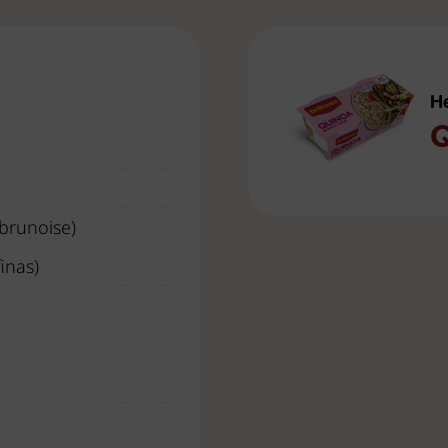
H
Q
brunoise)
inas)