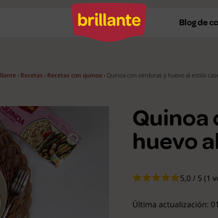
Blog de c
illante
›
Recetas
›
Recetas con quinoa
›
Quinoa con verduras y huevo al estilo cas
Recetas al horno
Re
Recetas a la plancha
Re
Quinoa 
Recetas con Thermomix
Re
huevo al
Recetas en microondas
Re
Recetas vegetarianas
R
5,0 / 5 (1 
Recetas veganas
R
Ver todas
Ve
Última actualización: 