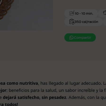
10 - 10 min.
350 cal/ración
Compartir
osa como nutritiva
, has llegado al lugar adecuado. 
jor
: beneficios para la salud, un sabor increíble y la
te
dejará satisfecho, sin pesadez
. Además, con la qu
ara todos!