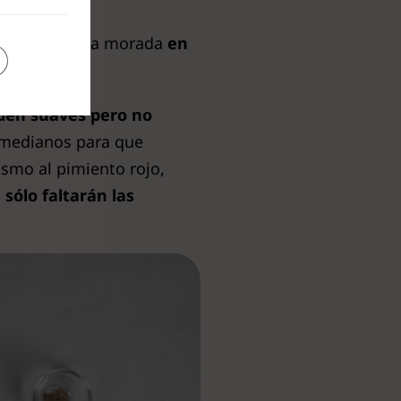
Pica la cebolla morada
en
eden suaves pero no
 medianos para que
ismo al pimiento rojo,
,
sólo faltarán las