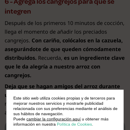
6 - Agrega los cangrejos para que se
integren
Después de los primeros 10 minutos de cocción,
llega el momento de añadir los preciados
cangrejos.
Con cariño, colócalos en la cazuela,
asegurándote de que queden cómodamente
distribuidos.
Recuerda,
es un ingrediente clave
que le da alegría a nuestro arroz con
cangrejos.
Deja que se hagan amigos del arroz durante
unos 5-7 minutos, sin moverlos mucho.
Así se
Este sitio web utiliza cookies propias y de terceros para
mantienen esponjosos y llenos de sabor. ¡Que el
mejorar nuestros servicios y mostrarle publicidad
relacionada con sus preferencias mediante el análisis de
aroma delicioso se encargue de hacer su magia!
sus hábitos de navegación.
Puede
cambiar la configuración aquí
u obtener más
información en nuestra
Política de Cookies
.