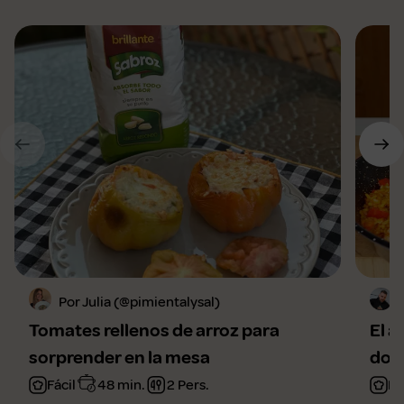
Por Julia (@pimientalysal)
Tomates rellenos de arroz para
El a
sorprender en la mesa
domi
Fácil
48 min.
2 Pers.
Fá