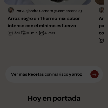
Por Alejandra Carnero (@comerconale)
Arroz negro en Thermomix: sabor
Arr
intenso con el mínimo esfuerzo
para
com
Fácil
32 min.
4 Pers.
Fá
Ver más Recetas con marisco y arroz
Hoy en portada