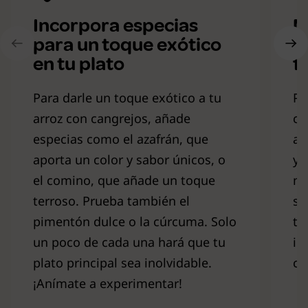
Incorpora especias
M
para un toque exótico
p
en tu plato
f
Para darle un toque exótico a tu
Pa
arroz con cangrejos, añade
ca
especias como el azafrán, que
ag
aporta un color y sabor únicos, o
y 
el comino, que añade un toque
ma
terroso. Prueba también el
so
pimentón dulce o la cúrcuma. Solo
ta
un poco de cada una hará que tu
im
plato principal sea inolvidable.
co
¡Anímate a experimentar!