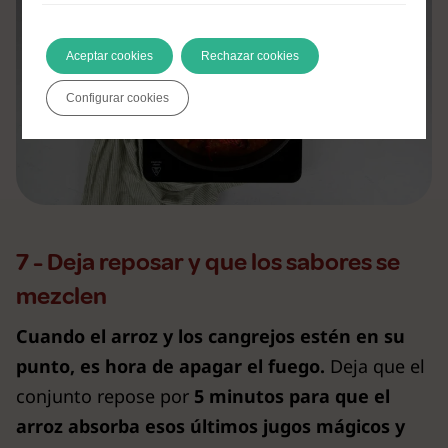
Aceptar cookies
Rechazar cookies
Configurar cookies
7 - Deja reposar y que los sabores se
mezclen
Cuando el arroz y los cangrejos estén en su
punto, es hora de apagar el fuego.
Deja que el
conjunto repose por
5 minutos para que el
arroz absorba esos últimos jugos mágicos y