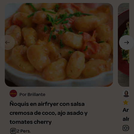
Por Brillante
Ñoquis en airfryer con salsa
Arro
cremosa de coco, ajo asado y
alm
tomates cherry
Fá
2 Pers.