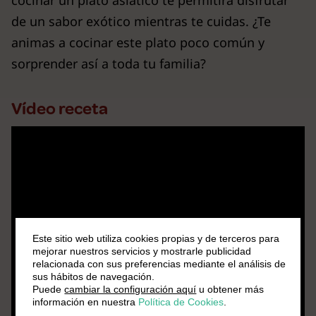
cocinar un plato asiático te permitirá disfrutar
de un sabor exótico mientras te cuidas. ¿Te
animas a cocinar este plato poco común y
sorprender así a toda tu familia?
Vídeo receta
Este sitio web utiliza cookies propias y de terceros para
mejorar nuestros servicios y mostrarle publicidad
relacionada con sus preferencias mediante el análisis de
sus hábitos de navegación.
Puede
cambiar la configuración aquí
u obtener más
información en nuestra
Política de Cookies
.