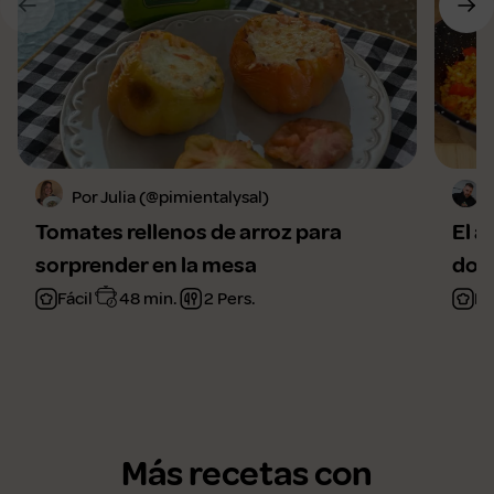
Por Julia (@pimientalysal)
Tomates rellenos de arroz para
El a
sorprender en la mesa
domi
Fácil
48 min.
2 Pers.
Fá
Más recetas con