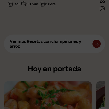
conq
Fácil
30 min.
2 Pers.
Fá
Ver más Recetas con champiñones y
arroz
Hoy en portada