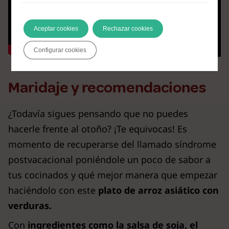
Aceptar cookies
Rechazar cookies
Configurar cookies
Maridaje y recomendaciones
¿Todavía sigues pensando que no puedes
hacerle frente al otoño? ¡Te equivocas! Es
momento de recuperarse del llamado síndrome
postvacacional poniéndole un poco de sabor a
tus cocinados y qué mejor manera que empezar
haciéndolo con este
plato de arroz asiático con
verduras.
Con
ingredientes como la salsa de soja, el