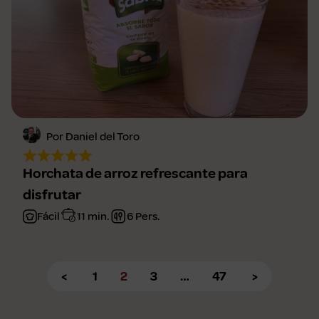
Por Daniel del Toro
Horchata de arroz refrescante para
disfrutar
Fácil
11 min.
6 Pers.
<
1
2
3
…
47
>