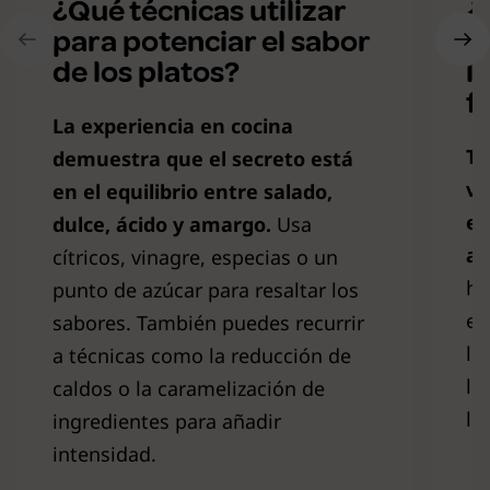
¿Qué técnicas utilizar
¿
para potenciar el sabor
m
de los platos?
l
f
La experiencia en cocina
Te
demuestra que
el secreto está
ve
en el equilibrio entre salado,
en
dulce, ácido y amargo.
Usa
ab
cítricos, vinagre, especias o un
hu
punto de azúcar para resaltar los
en
sabores. También puedes recurrir
lo
a técnicas como la reducción de
le
caldos o la caramelización de
le
ingredientes para añadir
intensidad.