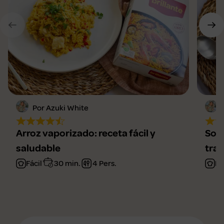
Por Azuki White
Arroz vaporizado: receta fácil y
Sopa
saludable
trad
Fácil
30 min.
4 Pers.
Fá