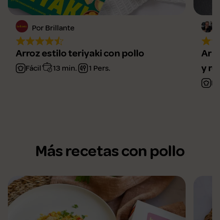
Por Brillante
Arroz estilo teriyaki con pollo
Arro
y r
Fácil
13 min.
1 Pers.
Me
Más recetas con pollo