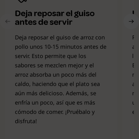
Deja reposar el guiso
U
antes de servir
a
Deja reposar el guiso de arroz con
Pa
pollo unos 10-15 minutos antes de
ar
servir. Esto permite que los
lu
sabores se mezclen mejor y el
Es
arroz absorba un poco más del
má
caldo, haciendo que el plato sea
ab
aún más delicioso. Además, se
ma
enfría un poco, así que es más
un
cómodo de comer. ¡Pruébalo y
en
disfruta!