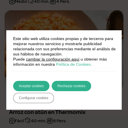
Medio
40 min.
4 Pers.
Este sitio web utiliza cookies propias y de terceros para
mejorar nuestros servicios y mostrarle publicidad
relacionada con sus preferencias mediante el análisis de
sus hábitos de navegación.
Puede
cambiar la configuración aquí
u obtener más
información en nuestra
Política de Cookies
.
Aceptar cookies
Rechazar cookies
Por Brillante
Configurar cookies
Arroz con atún en Thermomix
Fácil
40 min.
6 Pers.