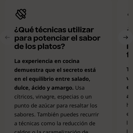
¿Qué técnicas utilizar
¿
para potenciar el sabor
m
de los platos?
l
f
La experiencia en cocina
Te
demuestra que
el secreto está
ve
en el equilibrio entre salado,
en
dulce, ácido y amargo.
Usa
ab
cítricos, vinagre, especias o un
hu
punto de azúcar para resaltar los
en
sabores. También puedes recurrir
lo
a técnicas como la reducción de
le
caldos o la caramelización de