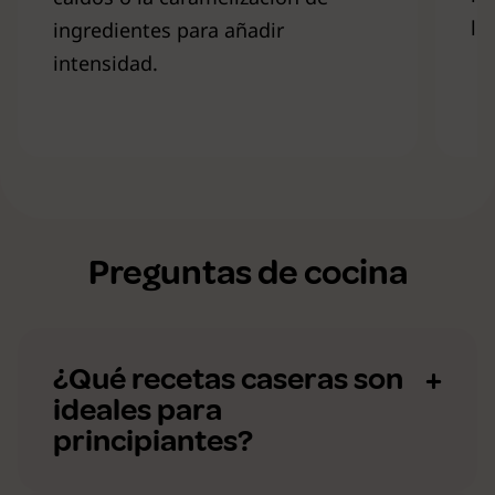
le
ingredientes para añadir
intensidad.
Preguntas de cocina
¿Qué recetas caseras son
ideales para
principiantes?