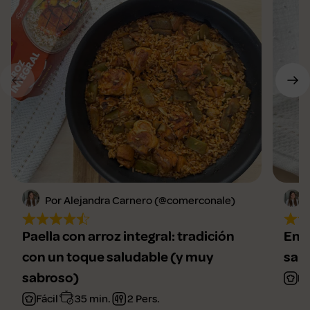
Por Alejandra Carnero (@comerconale)
Paella con arroz integral: tradición
Ensa
con un toque saludable (y muy
sal
sabroso)
Fá
Fácil
35 min.
2 Pers.