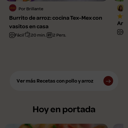
Por Brillante
Burrito de arroz: cocina Tex-Mex con
Arro
vasitos en casa
Fá
Fácil
20 min.
2 Pers.
Ver más Recetas con pollo y arroz
Hoy en portada