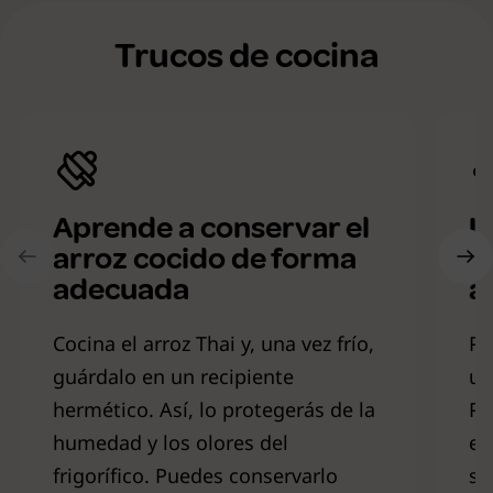
Trucos de cocina
Aprende a conservar el
U
arroz cocido de forma
a
adecuada
a
Cocina el arroz Thai y, una vez frío,
Pa
guárdalo en un recipiente
us
hermético. Así, lo protegerás de la
Pr
humedad y los olores del
el
frigorífico. Puedes conservarlo
su