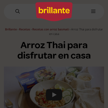
Saltar
al
Menú
contenido
Brillante
›
Recetas
›
Recetas con arroz basmati
›
Arroz Thai para disfrutar
en casa
Arroz Thai para
disfrutar en casa
Play