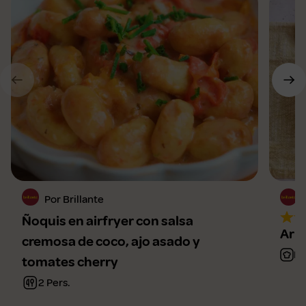
Por Brillante
Ñoquis en airfryer con salsa
Arro
cremosa de coco, ajo asado y
Me
tomates cherry
2 Pers.