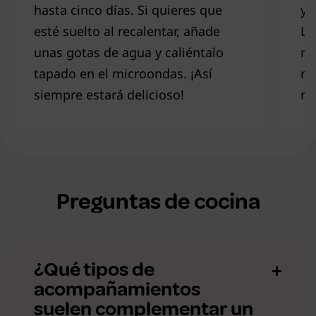
hasta cinco días. Si quieres que
y 
esté suelto al recalentar, añade
Ll
unas gotas de agua y caliéntalo
mí
tapado en el microondas. ¡Así
mi
siempre estará delicioso!
mi
Preguntas de cocina
¿Qué tipos de
acompañamientos
suelen complementar un