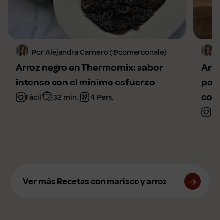
Por Alejandra Carnero (@comerconale)
Arroz negro en Thermomix: sabor
Arr
intenso con el mínimo esfuerzo
para
com
Fácil
32 min.
4 Pers.
Fá
Ver más Recetas con marisco y arroz