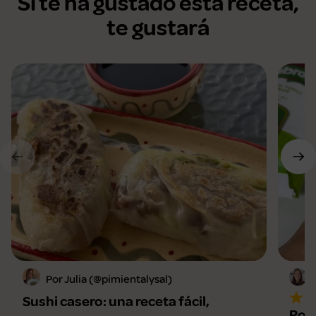
Si te ha gustado esta receta,
te gustará
Por Julia (@pimientalysal)
Sushi casero: una receta fácil,
Roll