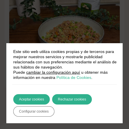
Este sitio web utiliza cookies propias y de terceros para
¿Aún no lo has probado?
mejorar nuestros servicios y mostrarle publicidad
relacionada con sus preferencias mediante el análisis de
sus hábitos de navegación.
Puede
cambiar la configuración aquí
u obtener más
Arroz tres delicias con gambas
información en nuestra
Política de Cookies
.
Aceptar cookies
Rechazar cookies
Configurar cookies