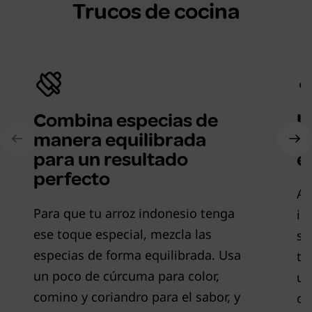
Trucos de cocina
Combina especias de
U
manera equilibrada
r
para un resultado
e
perfecto
Añ
Para que tu arroz indonesio tenga
in
ese toque especial, mezcla las
sa
especias de forma equilibrada. Usa
to
un poco de cúrcuma para color,
un
comino y coriandro para el sabor, y
cu