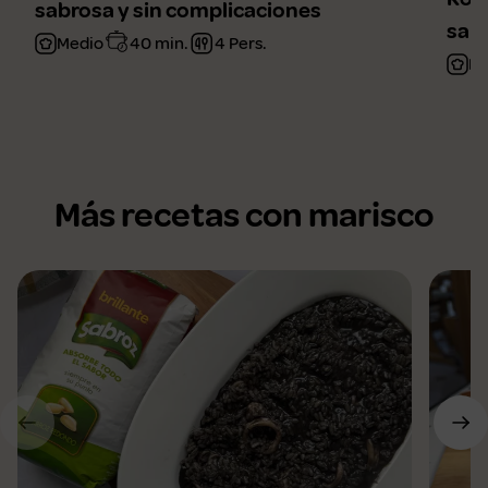
sabrosa y sin complicaciones
sal
Medio
40 min.
4 Pers.
Fá
Más recetas con marisco