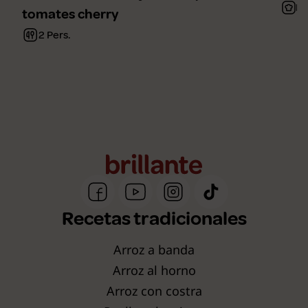
Fá
tomates cherry
2 Pers.
Recetas tradicionales
Arroz a banda
Arroz al horno
Arroz con costra