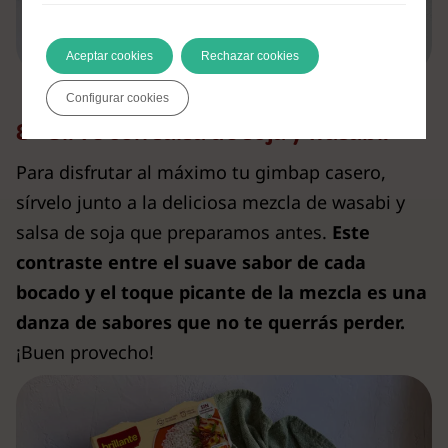
Aceptar cookies
Rechazar cookies
Configurar cookies
8 - Sirve con salsa de soja y wasabi.
Para disfrutar al máximo tu gimbap casero,
sírvelo junto a la deliciosa mezcla de wasabi y
salsa de soja que preparamos antes.
Este
contraste entre el suave sabor de cada
bocado y el toque picante de la mezcla es una
danza de sabores que no te querrás perder.
¡Buen provecho!