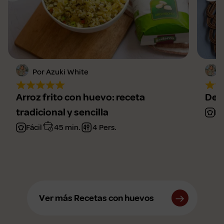
Por Azuki White
Arroz frito con huevo: receta
Deli
tradicional y sencilla
Fá
Fácil
45 min.
4 Pers.
Ver más Recetas con huevos