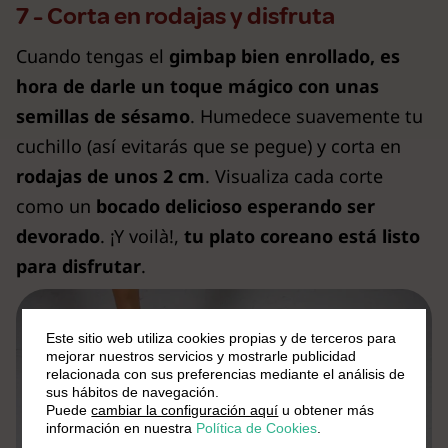
7 - Corta en rodajas y disfruta
Cuando tengas el
gimbap bien enrollado, es
hora de darle un toque mágico con unas
semillas de sésamo
. Humedece suavemente tu
cuchillo (así evitarás que se pegue) y corta en
rodajas de unos 2 cm
. Visualiza cada corte
como un
bocado delicioso esperando ser
devorado
. ¡Y voilà!,
tu plato coreano está listo
para disfrutar
.
Este sitio web utiliza cookies propias y de terceros para
mejorar nuestros servicios y mostrarle publicidad
relacionada con sus preferencias mediante el análisis de
sus hábitos de navegación.
Puede
cambiar la configuración aquí
u obtener más
información en nuestra
Política de Cookies
.