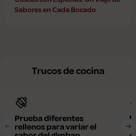
Sabores en Cada Bocado
Trucos de cocina
Prueba diferentes
M
rellenos para variar el
a
sabor del gimbap
e