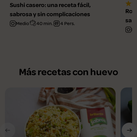
Sushi casero: una receta fácil,
Roll
sabrosa y sin complicaciones
sal
Medio
40 min.
4 Pers.
Fá
Más recetas con huevo