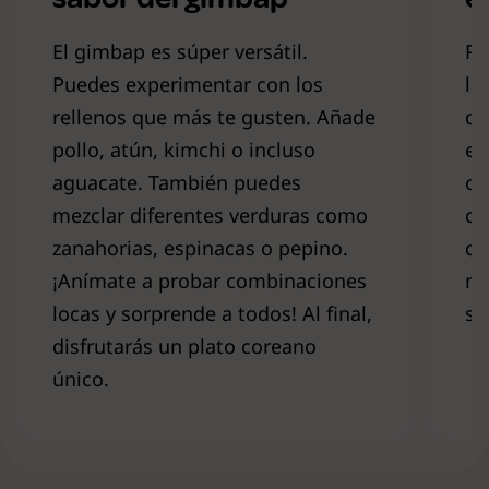
El gimbap es súper versátil.
Pa
Puedes experimentar con los
la
rellenos que más te gusten. Añade
de
pollo, atún, kimchi o incluso
en
aguacate. También puedes
o 
mezclar diferentes verduras como
co
zanahorias, espinacas o pepino.
co
¡Anímate a probar combinaciones
ma
locas y sorprende a todos! Al final,
sa
disfrutarás un plato coreano
único.