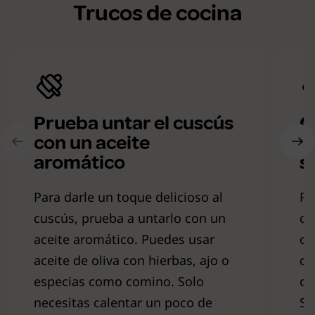
Trucos de cocina
Prueba untar el cuscús
C
con un aceite
u
aromático
s
Para darle un toque delicioso al
Pa
cuscús, prueba a untarlo con un
cu
aceite aromático. Puedes usar
co
aceite de oliva con hierbas, ajo o
ca
especias como comino. Solo
cú
necesitas calentar un poco de
So