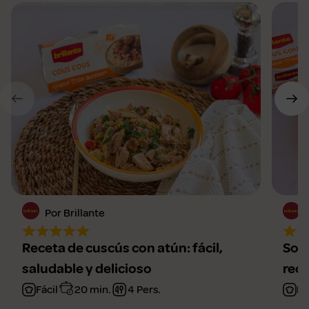
Por Brillante
Receta de cuscús con atún: fácil,
Sopa
saludable y delicioso
rec
Fácil
20 min.
4 Pers.
Fá