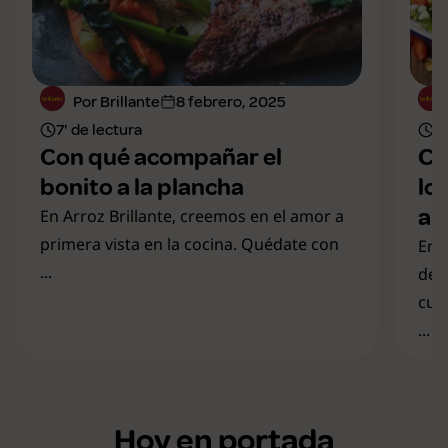
Por Brillante
8 febrero, 2025
7' de lectura
11
Con qué acompañar el
Co
bonito a la plancha
lo
au
En Arroz Brillante, creemos en el amor a
primera vista en la cocina. Quédate con
En 
...
de 
cul
...
Hoy en portada