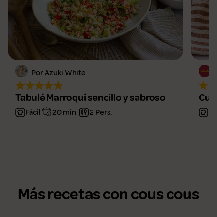
Por Azuki White
Tabulé Marroquí sencillo y sabroso
Cusc
Fácil
20 min.
2 Pers.
Fá
Más recetas con cous cous