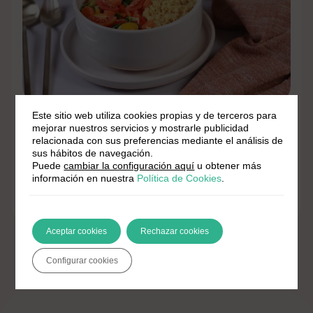
¿Aún no lo has probado?
Este sitio web utiliza cookies propias y de terceros para
mejorar nuestros servicios y mostrarle publicidad
relacionada con sus preferencias mediante el análisis de
sus hábitos de navegación.
Cuscús con verduras al borde de
Puede
cambiar la configuración aquí
u obtener más
información en nuestra
Política de Cookies
.
la felicidad
Aceptar cookies
Rechazar cookies
Configurar cookies