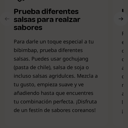
Prueba diferentes
U
salsas para realzar
p
sabores
Pa
Para darle un toque especial a tu
es
bibimbap, prueba diferentes
co
salsas. Puedes usar gochujang
ce
(pasta de chile), salsa de soja o
al
incluso salsas agridulces. Mezcla a
di
tu gusto, empieza suave y ve
ro
añadiendo hasta que encuentres
at
tu combinación perfecta. ¡Disfruta
la
de un festín de sabores coreanos!
¡I