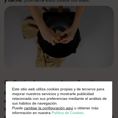
6 - Cocina la carne a la perfección
Este sitio web utiliza cookies propias y de terceros para
Prepara una sartén bien caliente y
deposita
mejorar nuestros servicios y mostrarle publicidad
relacionada con sus preferencias mediante el análisis de
en ella la carne previamente marinada,
sus hábitos de navegación.
sintiendo cómo empieza a chisporrotear con
Puede
cambiar la configuración aquí
u obtener más
información en nuestra
Política de Cookies
.
alegría
. El aceite de sésamo de la marinada hará