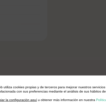
eb utiliza cookies propias y de terceros para mejorar nuestros servicios
relacionada con sus preferencias mediante el análisis de sus hábitos de
salmón con arroz y soja
.
iar la configuración aquí
u obtener más información en nuestra
Polític