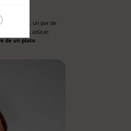
s de salmón
, un par de
ulce japonés, azúcar,
ve de un plato