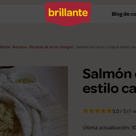
Blog de c
llante
›
Recetas
›
Recetas de arroz integral
›
Salmón con arroz y soja al estilo ca
Recetas al horno
Re
Recetas a la plancha
Re
Salmón c
Recetas con Thermomix
Re
estilo c
Recetas en microondas
Re
Recetas vegetarianas
R
5,0 / 5 (1 
Recetas veganas
R
Ver todas
Ve
Última actualización: 