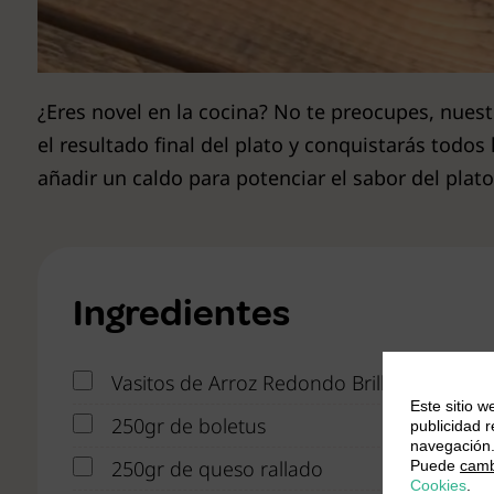
¿Eres novel en la cocina? No te preocupes, nuestr
el resultado final del plato y conquistarás todos
añadir un caldo para potenciar el sabor del plat
Ingredientes
Vasitos de Arroz Redondo Brillante
Este sitio w
250gr de boletus
publicidad 
navegación
250gr de queso rallado
Puede
camb
Cookies
.