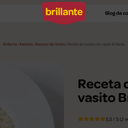
Blog de c
Brillante
›
Recetas
›
Recetas de risotto
›
Receta de risotto con vasito Brillante
Recetas al horno
Re
Recetas a la plancha
Re
Recetas con Thermomix
Re
Receta d
Recetas en microondas
Re
vasito B
Recetas vegetarianas
R
Recetas veganas
R
Ver todas
Ve
5,0 / 5 (2 