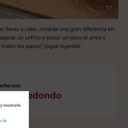
as llevas a cabo, notarás una gran diferencia en
eparar un sofrito y tostar un poco el arroz y
r todos los pasos? ¡Sigue leyendo!
echo con
rroz Redondo
 y mostrarle
a de