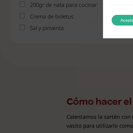
200gr de nata para cocinar
Crema de boletus
Acepta
Sal y pimienta
Cómo hacer el 
Calentamos la sartén con u
vasito para utilizarlo com