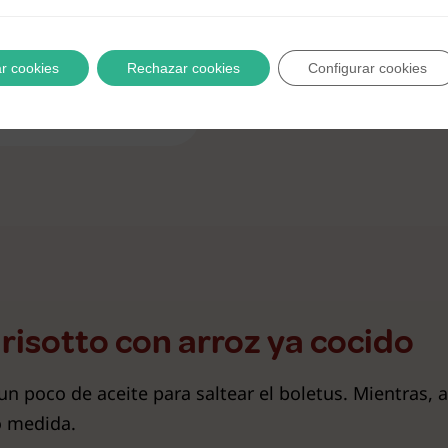
r cookies
Rechazar cookies
Configurar cookies
risotto con arroz ya cocido
n poco de aceite para saltear el boletus. Mientras, 
o medida.