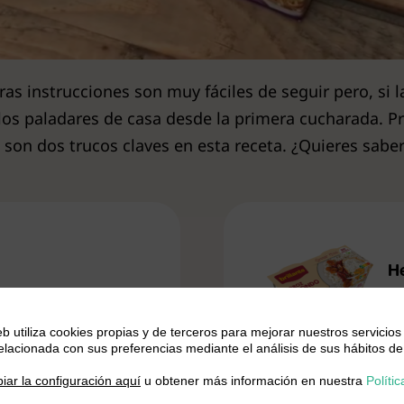
as instrucciones son muy fáciles de seguir pero, si l
 los paladares de casa desde la primera cucharada. Pr
o son dos trucos claves en esta receta. ¿Quieres sabe
H
A
eb utiliza cookies propias y de terceros para mejorar nuestros servicios
relacionada con sus preferencias mediante el análisis de sus hábitos de
.
iar la configuración aquí
u obtener más información en nuestra
Polític