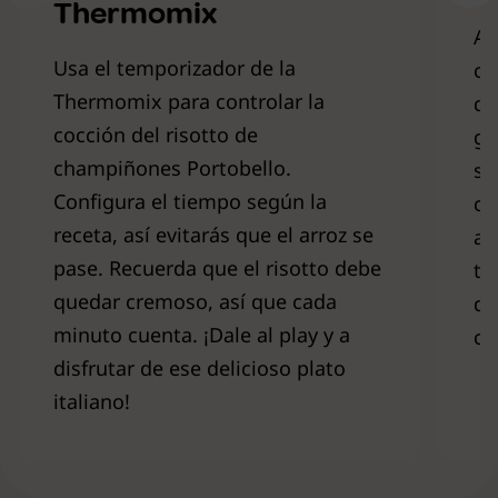
Thermomix
Al
Usa el temporizador de la
ch
Thermomix para controlar la
qu
cocción del risotto de
ga
champiñones Portobello.
su
Configura el tiempo según la
cr
receta, así evitarás que el arroz se
an
pase. Recuerda que el risotto debe
te
quedar cremoso, así que cada
di
minuto cuenta. ¡Dale al play y a
cr
disfrutar de ese delicioso plato
italiano!