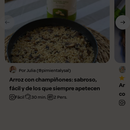
Por Julia (@pimientalysal)
Arroz con champiñones: sabroso,
Arro
fácil y de los que siempre apetecen
conq
Fácil
30 min.
2 Pers.
Fá