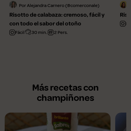
Por Alejandra Carnero (@comerconale)
Risotto de calabaza: cremoso, fácil y
Ris
con todo el sabor del otoño
Fá
Fácil
30 min.
2 Pers.
Más recetas con
champiñones