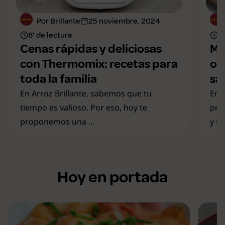
Por Brillante
25 noviembre, 2024
8' de lectura
6'
Cenas rápidas y deliciosas
Me
con Thermomix: recetas para
op
toda la familia
sa
En Arroz Brillante, sabemos que tu
En 
tiempo es valioso. Por eso, hoy te
pro
proponemos una ...
y s
Hoy en portada