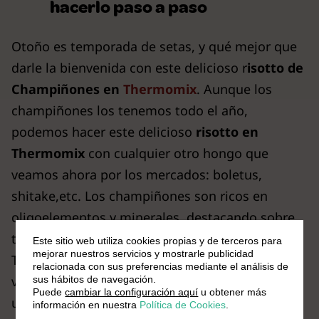
hacerlo paso a paso
Otoño es temporada de setas, y qué mejor que
darle la bienvenida con este delicioso r
isotto de
Champiñones en
Thermomix
. Aunque los
champiñones los tenemos todo el año,
podemos hacer este delicioso
risotto en
Thermomix
con cualquier otro hongo que
veamos ahora por los mercados: boletus,
shitake,etc. Los champiñones son ricos en
oligoelementos y minerales, destacando sobre
todo la presencia de hierro, potasio y fósforo.
Este sitio web utiliza cookies propias y de terceros para
mejorar nuestros servicios y mostrarle publicidad
También aportan vitaminas, en especial
relacionada con sus preferencias mediante el análisis de
vitaminas del complejo B y C. Además, ayudan a
sus hábitos de navegación.
Puede
cambiar la configuración aquí
u obtener más
una correcta hidratación de nuestro organismo
información en nuestra
Política de Cookies
.