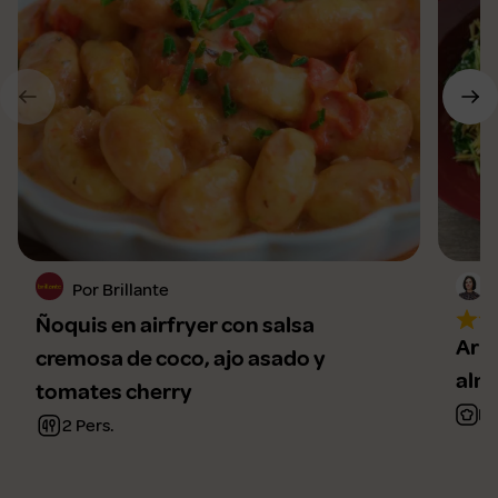
Por Brillante
Ñoquis en airfryer con salsa
Arro
cremosa de coco, ajo asado y
alm
tomates cherry
Fá
2 Pers.